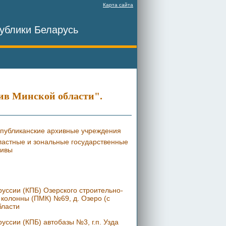
Карта сайта
ублики Беларусь
ив Минской области".
публиканские архивные учреждения
астные и зональные государственные
хивы
уссии (КПБ) Озерского строительно-
колонны (ПМК) №69, д. Озеро (с
бласти
ссии (КПБ) автобазы №3, г.п. Узда