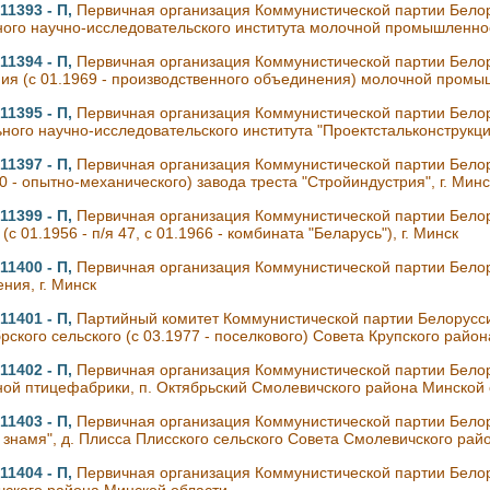
11393 - П,
Первичная организация Коммунистической партии Бело
ого научно-исследовательского института молочной промышленнос
11394 - П,
Первичная организация Коммунистической партии Белор
ия (с 01.1969 - производственного объединения) молочной промыш
11395 - П,
Первичная организация Коммунистической партии Белор
ного научно-исследовательского института "Проектстальконструкция
11397 - П,
Первичная организация Коммунистической партии Бело
70 - опытно-механического) завода треста "Стройиндустрия", г. Минс
11399 - П,
Первичная организация Коммунистической партии Бело
(с 01.1956 - п/я 47, с 01.1966 - комбината "Беларусь"), г. Минск
11400 - П,
Первичная организация Коммунистической партии Белору
ния, г. Минск
11401 - П,
Партийный комитет Коммунистической партии Белоруссии
рского сельского (с 03.1977 - поселкового) Совета Крупского райо
11402 - П,
Первичная организация Коммунистической партии Бело
ой птицефабрики, п. Октябрьский Смолевичского района Минской 
11403 - П,
Первичная организация Коммунистической партии Белор
 знамя", д. Плисса Плисского сельского Совета Смолевичского рай
11404 - П,
Первичная организация Коммунистической партии Белору