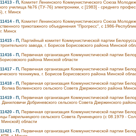
11413 - П,
Комитет Ленинского Коммунистического Союза Молодеж
кого училища №76 (ТУ-76) электроники, с [1983] - среднего проф
), г. Минск
11414 - П,
Комитет Ленинского Коммунистического Союза Молоде
ственного трикотажного объединения "Прогресс", с 1986-Республи
г. Минск
11415 - П,
Партийный комитет Коммунистической партии Белорусси
троительного завода, г. Борисов Борисовского района Минской обл
11416 - П,
Первичная организация Коммунистической партии Белор
Борисовского района Минской области
11417 - П,
Первичная организация Коммунистической партии Белор
ического техникума, г. Борисов Борисовского района Минской обла
11418 - П,
Первичная организация Коммунистической партии Бело
. Волма Волменского сельского Совета Дзержинского района Минск
11419 - П,
Первичная организация Коммунистической партии Бело
. Даниловичи Добриневского сельского Совета Дзержинского район
11420 - П,
Первичная организация Коммунистической партии Белору
ицы Гаврильчицкого сельского Совета Лунинецкого (с 08.1979 - Сол
- Минской) области
11421 - П,
Первичная организация Коммунистической партии Белор
 КПБ, г. Минск