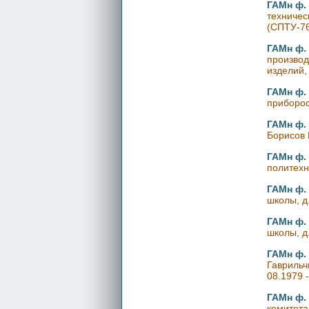
ГАМн ф. 
техничес
(СПТУ-76
ГАМн ф. 
производ
изделий, 
ГАМн ф. 
приборос
ГАМн ф. 
Борисов 
ГАМн ф. 
политехн
ГАМн ф. 
школы, д
ГАМн ф. 
школы, д
ГАМн ф. 
Гаврильч
08.1979 
ГАМн ф. 
комитета