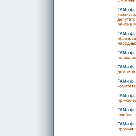
Смолевич
ГАМн ф. 
хозяйств
депутато
района М
ГАМн ф. 
образова
народных
ГАМн ф. 
поликлин
ГАМн ф. 
домостро
ГАМн ф. 
комитета
ГАМн ф. 
прижелез
ГАМн ф. 
швейно-т
ГАМн ф. 
промышле