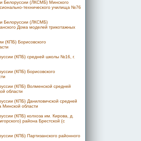
и Белоруссии (ЛКСМБ) Минского
ессионально-технического училища №76
жи Белоруссии (ЛКСМБ)
канского Дома моделей трикотажных
и (КПБ) Борисовского
асти
уссии (КПБ) средней школы №16, г.
уссии (КПБ) Борисовского
сти
руссии (КПБ) Волменской средней
ой области
руссии (КПБ) Даниловичской средней
а Минской области
ссии (КПБ) колхоза им. Кирова, д.
игорского) района Брестской (с
уссии (КПБ) Партизанского районного