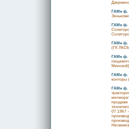
Дзержинс
ГАМн ф. 
Зенькови
ГАМн ф. 
Солигорс
Солигорс
ГАМн ф. 
(ГК ЛКСМ
ГАМн ф. 
пищевого
Минской)
ГАМн ф. 
конторы 
ГАМн ф. 
тракторн
мелиорат
продаже 
техничес
07.1967 
производ
производ
Несвижск