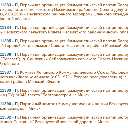
11383 - П,
Первичная организация Коммунистической партии Белор
а исполнительного комитета Несвижского районного Совета депута
в), с 03.1986 - Несвижского районного агропромышленного объедин
инской области
11384 - П,
Первичная организация Коммунистической партии Белору
ь Несвижского сельского Совета Несвижского района Минской обл
11385 - П,
Первичная организация Коммунистической партии Белор
ый Городейского сельского Совета Несвижского района Минской об
11386 - П,
Первичная организация Коммунистической партии Белору
- "Рассвет"), д. Сейловичи Сейловичского сельского Совета Несвиж
й) области
11387 - П,
Комитет Ленинского Коммунистического Союза Молодеж
кого калийного комбината (с 05.1971 - Второго рудоуправления), г.
рского) района Минской области
11389 - П,
Первичная организация Коммунистической партии Белор
ия (СУ) №343 треста "Белтрансстрой", г. Минск
11390 - П,
Партийный комитет Коммунистической партии Белорусс
кой авиации, г. Минск
11392 - П,
Первичная организация Коммунистической партии Белор
"Минск-Северный" Белорусской железной дороги, г. Минск