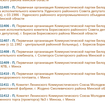
ского района Минской области
11405 - П,
Первичная организация Коммунистической партии Белор
а исполнительного комитета Узденского районного Совета депутато
в), с 03.1986 - Узденского районного агропромышленного объединен
инской области
11406 - П,
Первичная организация Коммунистической партии Белор
ния исполнительного комитета Борисовского районного Совета деп
 депутатов), г. Борисов Борисовского района Минской области
11407 - П,
Первичная организация Коммунистической партии Бело
ики (с 11.1982 - центральной районной больницы), г. Борисов Бор
11408 - П,
Первичная организация Коммунистической партии Белор
ительного комбината, г. Солигорск Солигорского района Минской о
11409 - П,
Первичная организация Коммунистической партии Белор
 КПБ, г. Минск
11410 - П,
Первичная организация Коммунистической партии Белор
нодорожного почтамта, г. Минск
11411 - П,
Комитет Ленинского Коммунистического Союза Молоде
рикотажной фабрики, г. Жодино Смолевичского района Минской об
11412 - П,
Комитет Ленинского Коммунистического Союза Молоде
нного торга (промторга) №3 г. Минска, г. Минск