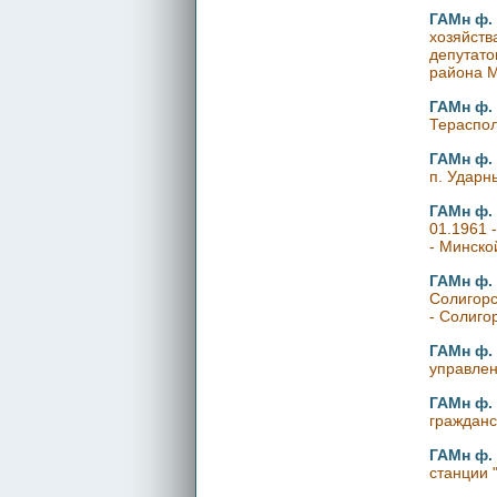
ГАМн ф. 
хозяйств
депутато
района М
ГАМн ф. 
Тераспол
ГАМн ф. 
п. Ударн
ГАМн ф. 
01.1961 
- Минско
ГАМн ф. 
Солигорс
- Солиго
ГАМн ф. 
управлен
ГАМн ф. 
гражданс
ГАМн ф. 
станции 