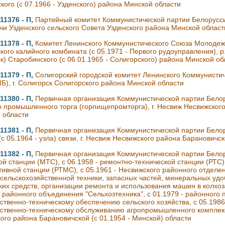
кого (с 07.1966 - Узденского) района Минской области
11376 - П,
Партийный комитет Коммунистической партии Белоруссии
чи Узденского сельского Совета Узденского района Минской област
11378 - П,
Комитет Ленинского Коммунистического Союза Молодеж
кого калийного комбината (с 05.1971 - Первого рудоуправления), р.п
к) Старобинского (с 06.01.1965 - Солигорского) района Минской об
11379 - П,
Солигорский городской комитет Ленинского Коммунист
Б), г. Солигорск Солигорского района Минской области
11380 - П,
Первичная организация Коммунистической партии Белор
 промышленного торга (горпищепромторга), г. Несвиж Несвижского
 области
11381 - П,
Первичная организация Коммунистической партии Бело
(с 05.1964 - узла) связи, г. Несвиж Несвижского района Барановичск
11382 - П,
Первичная организация Коммунистической партии Бело
ой станции (МТС), с 06.1958 - ремонтно-технической станции (РТС)
ивной станции (РТМС), с 05.1961 - Несвижского районного отделен
сельскохозяйственной техники, запасных частей, минеральных удо
ких средств, организации ремонта и использования машин в колхоза
- районного объединения "Сельхозтехника", с 01.1979 - районного
ственно-техническому обеспечению сельского хозяйства, с 05.1986
ственно-техническому обслуживанию агропромышленного комплекс
ого района Барановичской (с 01.1954 - Минской) области