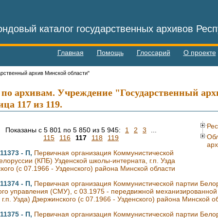
ндовый каталог государственных архивов Респ
Главная
Помощь
Глоссарий
О проекте
арственный архив Минской области"
 по архивам. Учреждение "Государственный арх
ца 117 из 119.
Рес
Показаны с 5 801 по 5 850 из 5 945:
1
2
3
...
Обл
115
116
117
118
119
ар
11373 - П,
Первичная организация Коммунистической
елоруссии (КПБ) Узденской школы-интерната, г.п. Узда
кого (с 07.1966 - Узденского) района Минской области
11374 - П,
Первичная организация Коммунистической партии Белор
го управления (СМУ), с 03.1975 - передвижной механизированной 
 г.п. Узда) Дзержинского (с 07.1966 - Узденского) района Минской о
11375 - П,
Первичная организация Коммунистической партии Белору