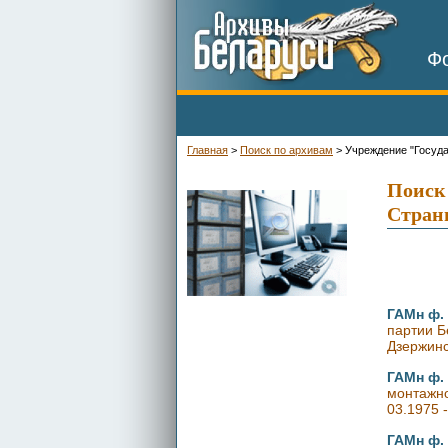
Фо
Главная
>
Поиск по архивам
>
Учреждение "Госуд
-
Поиск
Страни
ГАМн ф. 
партии Б
Дзержинс
ГАМн ф. 
монтажно
03.1975 -
ГАМн ф. 