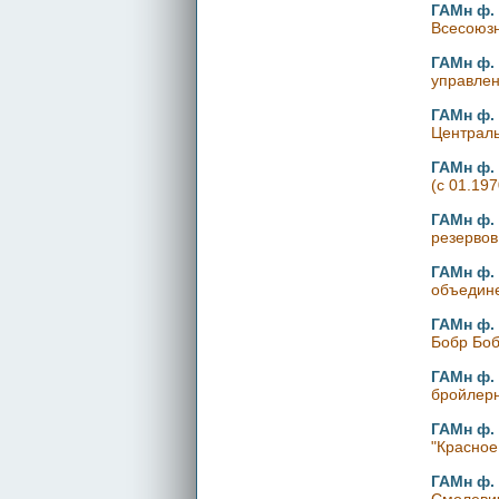
ГАМн ф. 
Всесоюзн
ГАМн ф. 
управлен
ГАМн ф. 
Централь
ГАМн ф. 
(с 01.19
ГАМн ф. 
резервов 
ГАМн ф. 
объедине
ГАМн ф. 
Бобр Боб
ГАМн ф. 
бройлерн
ГАМн ф. 
"Красное
ГАМн ф. 