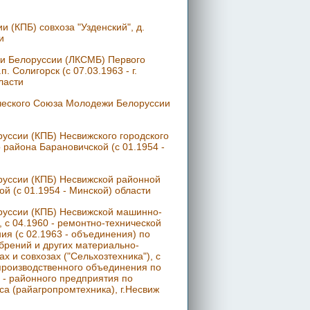
 (КПБ) совхоза "Узденский", д.
и
и Белоруссии (ЛКСМБ) Первого
. Солигорск (с 07.03.1963 - г.
ласти
ического Союза Молодежи Белоруссии
уссии (КПБ) Несвижского городского
 района Барановичской (с 01.1954 -
руссии (КПБ) Несвижской районной
ой (с 01.1954 - Минской) области
руссии (КПБ) Несвижской машинно-
, с 04.1960 - ремонтно-технической
ия (с 02.1963 - объединения) по
брений и других материально-
х и совхозах ("Сельхозтехника"), с
 производственного объединения по
 - районного предприятия по
а (райагропромтехника), г.Несвиж