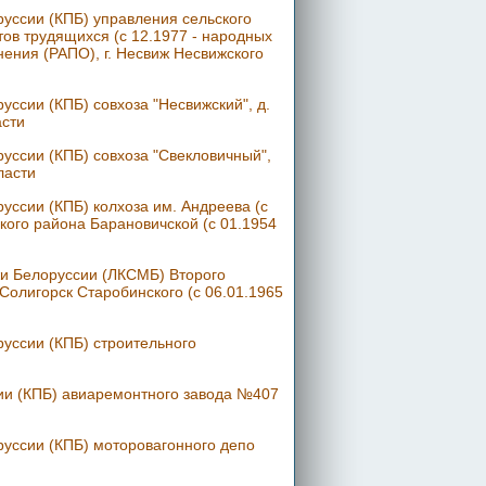
уссии (КПБ) управления сельского
тов трудящихся (с 12.1977 - народных
ения (РАПО), г. Несвиж Несвижского
ссии (КПБ) совхоза "Несвижский", д.
асти
уссии (КПБ) совхоза "Свекловичный",
ласти
ссии (КПБ) колхоза им. Андреева (с
ского района Барановичской (с 01.1954
и Белоруссии (ЛКСМБ) Второго
 Солигорск Старобинского (с 06.01.1965
уссии (КПБ) строительного
ии (КПБ) авиаремонтного завода №407
уссии (КПБ) моторовагонного депо