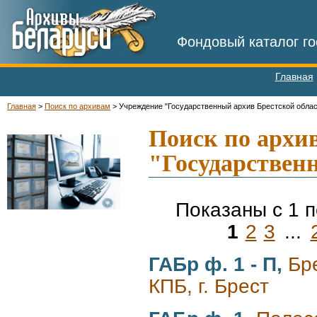
Фондовый каталог го
Главная
Главная
>
Поиск по архивам
>
Учреждение "Государственный архив Брестской облас
-
Поиск по архи
"Государствен
Показаны с 1 п
1
2
3
...
ГАБр ф. 1 - П,
Бр
КПБ, г. Брест