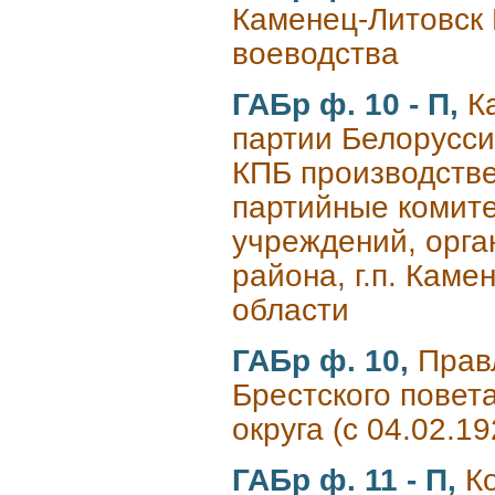
Каменец-Литовск 
воеводства
ГАБр ф. 10 - П,
К
партии Белорусси
КПБ производстве
партийные комите
учреждений, орга
района, г.п. Каме
области
ГАБр ф. 10,
Прав
Брестского повета
округа (с 04.02.1
ГАБр ф. 11 - П,
К