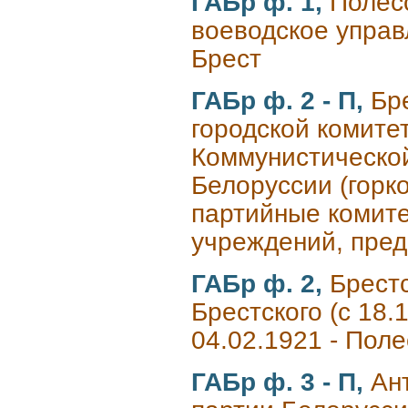
ГАБр ф. 1,
Полес
воеводское управл
Брест
ГАБр ф. 2 - П,
Бр
городской комите
Коммунистическо
Белоруссии (горк
партийные комите
учреждений, предп
ГАБр ф. 2,
Брестс
Брестского (с 18.1
04.02.1921 - Поле
ГАБр ф. 3 - П,
Ан