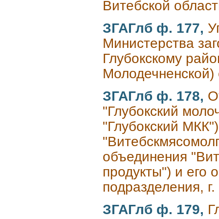
Витебской област
ЗГАГлб ф. 177,
У
Министерства заг
Глубокскому район
Молодечненской) 
ЗГАГлб ф. 178,
О
"Глубокский моло
"Глубокский МКК"
"Витебскмясомолп
объединения "Вит
продукты") и его
подразделения, г
ЗГАГлб ф. 179,
Г