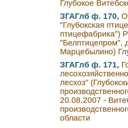
Глубокое Витебск
ЗГАГлб ф. 170,
О
"Глубокская птиц
птицефабрика") Р
"Белптицепром", д
Марцебылино) Глу
ЗГАГлб ф. 171,
Г
лесохозяйственно
лесхоз" (Глубокс
производственног
20.08.2007 - Вите
производственног
области