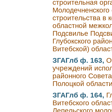
строительная орг
Молодечненского 
строительства в к
областной межкол
Подсвилье Подсви
Глубокского район
Витебской) облас
ЗГАГлб ф. 163,
О
учреждений испол
районного Совета 
Полоцкой област
ЗГАГлб ф. 164,
Г
Витебского област
Лепельского молоч