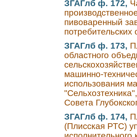
ЗГАГлб ф. 172,
Ч
производственное
пивоваренный зав
потребительских 
ЗГАГлб ф. 173,
П
областного объед
сельскохозяйстве
машинно-техничес
использования ма
"Сельхозтехника"
Совета Глубокско
ЗГАГлб ф. 174,
П
(Плисская РТС) у
исполнительного 