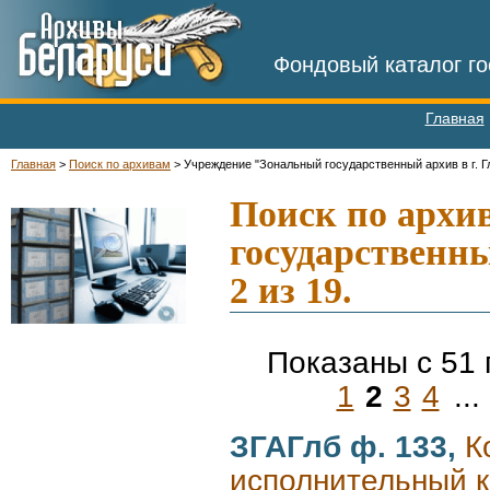
Фондовый каталог го
Главная
Главная
>
Поиск по архивам
>
Учреждение "Зональный государственный архив в г. Г
-
Поиск по архи
государственны
2 из 19.
Показаны с 51 
1
2
3
4
...
ЗГАГлб ф. 133,
К
исполнительный ко