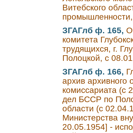
Витебского облас
промышленности, 
ЗГАГлб ф. 165,
О
комитета Глубокс
трудящихся, г. Гл
Полоцкой, с 08.0
ЗГАГлб ф. 166,
Г
архив архивного 
комиссариата (с 
дел БССР по Поло
области (с 02.04.
Министерства вну
20.05.1954] - исп