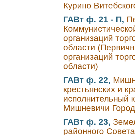
Курино Витебског
ГАВт ф. 21 - П,
П
Коммунистическо
организаций торг
области (Первичн
организаций торг
области)
ГАВт ф. 22,
Мишн
крестьянских и к
исполнительный к
Мишневичи Городо
ГАВт ф. 23,
Земе
районного Совета