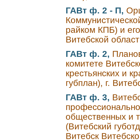
ГАВт ф. 2 - П,
Ор
Коммунистическо
райком КПБ) и ег
Витебской област
ГАВт ф. 2,
Плано
комитете Витебск
крестьянских и к
губплан), г. Витеб
ГАВт ф. 3,
Витебс
профессиональног
общественных и т
(Витебский губотд
Витебск Витебско