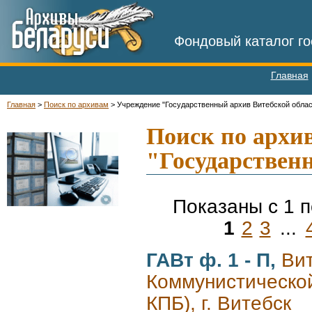
Фондовый каталог го
Главная
Главная
>
Поиск по архивам
>
Учреждение "Государственный архив Витебской облас
-
Поиск по архи
"Государствен
Показаны с 1 п
1
2
3
...
ГАВт ф. 1 - П,
Вит
Коммунистической
КПБ), г. Витебск