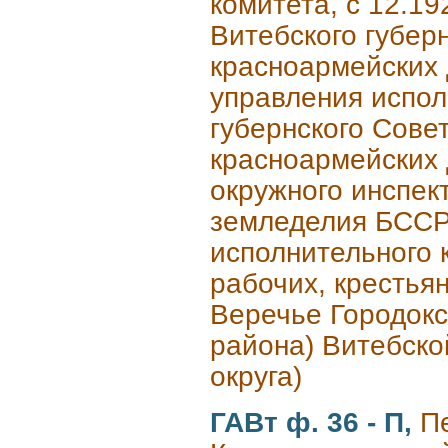
комитета, с 12.19
Витебского губерн
красноармейских д
управления испол
губернского Совет
красноармейских д
окружного инспек
земледелия БССР,
исполнительного 
рабочих, крестьян
Веречье Городокск
района) Витебской
округа)
ГАВт ф. 36 - П,
П