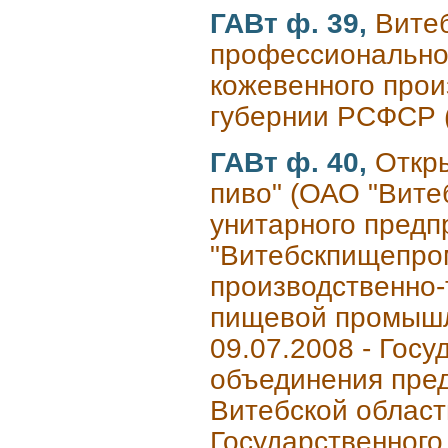
ГАВт ф. 39,
Витеб
профессионально
кожевенного произ
губернии РСФСР (
ГАВт ф. 40,
Откр
пиво" (ОАО "Вите
унитарного пред
"Витебскпищепром
производственно-
пищевой промышл
09.07.2008 - Гос
объединения пре
Витебской област
Государственног