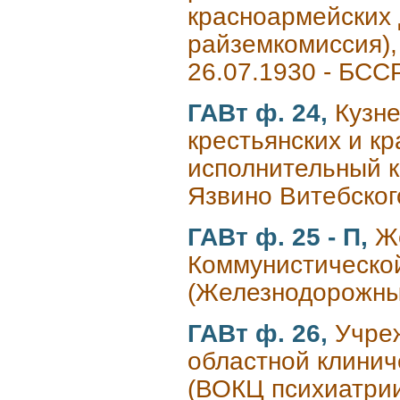
красноармейских 
райземкомиссия),
26.07.1930 - БСС
ГАВт ф. 24,
Кузне
крестьянских и к
исполнительный к
Язвино Витебског
ГАВт ф. 25 - П,
Ж
Коммунистической
(Железнодорожный
ГАВт ф. 26,
Учре
областной клинич
(ВОКЦ психиатрии