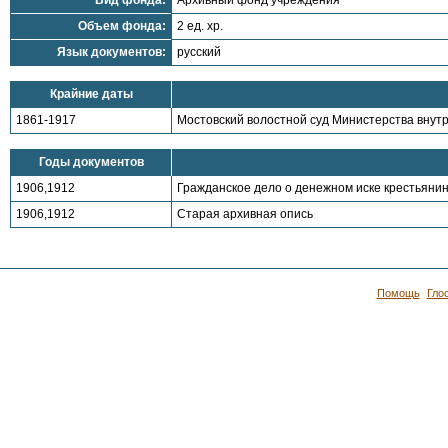
Вид фонда:
Архивный фонд учреждения
Объем фонда:
2 ед. хр.
Язык документов:
русский
Крайние даты
1861-1917
Мостовский волостной суд Министерства внутр
Годы документов
1906,1912
Гражданское дело о денежном иске крестьянин
1906,1912
Старая архивная опись
Помощь
Гло