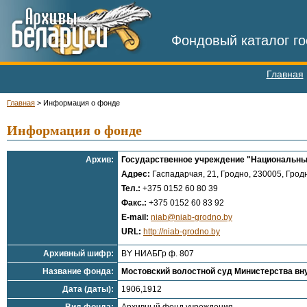
Фондовый каталог го
Главная
Главная
>
Информация о фонде
Информация о фонде
Архив:
Государственное учреждение "Национальный
Адрес:
Гаспадарчая, 21, Гродно, 230005, Гродн
Тел.:
+375 0152 60 80 39
Факс.:
+375 0152 60 83 92
E-mail:
niab@niab-grodno.by
URL:
http://niab-grodno.by
Архивный шифр:
BY НИАБГр ф. 807
Название фонда:
Мостовский волостной суд Министерства вну
Дата (даты):
1906,1912