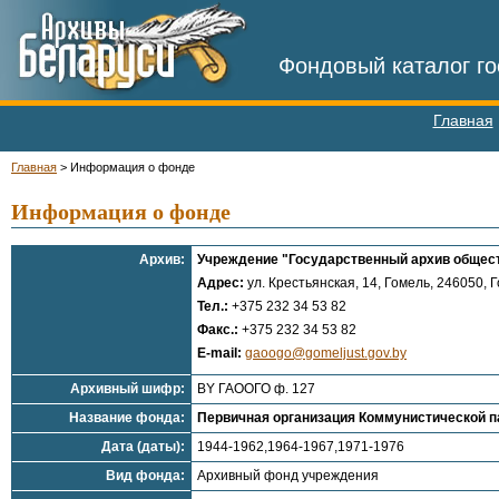
Фондовый каталог го
Главная
Главная
>
Информация о фонде
Информация о фонде
Архив:
Учреждение "Государственный архив общес
Адрес:
ул. Крестьянская, 14, Гомель, 246050, Г
Тел.:
+375 232 34 53 82
Факс.:
+375 232 34 53 82
E-mail:
gaoogo@gomeljust.gov.by
Архивный шифр:
BY ГАООГО ф. 127
Название фонда:
Первичная организация Коммунистической па
Дата (даты):
1944-1962,1964-1967,1971-1976
Вид фонда:
Архивный фонд учреждения