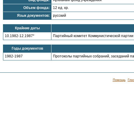
Вид фонда:
Архивный фонд учреждения
Объем фонда:
12 ед. хр.
Язык документов:
русский
Крайние даты
10.1982-12.1987*
Партийный комитет Коммунистической партии Б
Годы документов
1982-1987
Протоколы партийных собраний, заседаний п
Помощь
Гло