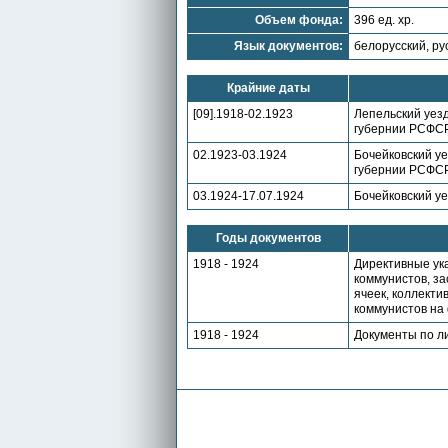
Объем фонда:
396 ед. хр.
Язык документов:
белорусский, ру
Крайние даты
[09].1918-02.1923
Лепельский уезд
губернии РСФС
02.1923-03.1924
Бочейковский уе
губернии РСФС
03.1924-17.07.1924
Бочейковский уе
Годы документов
1918 - 1924
Директивные ук
коммунистов, за
ячеек, коллекти
коммунистов на
1918 - 1924
Документы по л