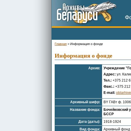
Фо
Главная
>
Информация о фонде
Информация о фонде
Архив:
Учреждение "Г
Адрес:
ул. Кали
Тел.:
+375 212 6
Факс.:
+375 212 
E-mail:
oblarhiv
Архивный шифр:
BY ГАВт ф. 1006
Название фонда:
Бочейковский у
БССР
Дата (даты):
1918-1924
Вид фонда:
Архивный фонд