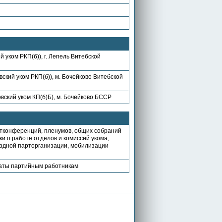
уком РКП(б)), г. Лепель Витебской
ский уком РКП(б)), м. Бочейково Витебской
вский уком КП(б)Б), м. Бочейково БССР
ртконференций, пленумов, общих собраний
ки о работе отделов и комиссий укома,
уездной парторганизации, мобилизации
латы партийным работникам