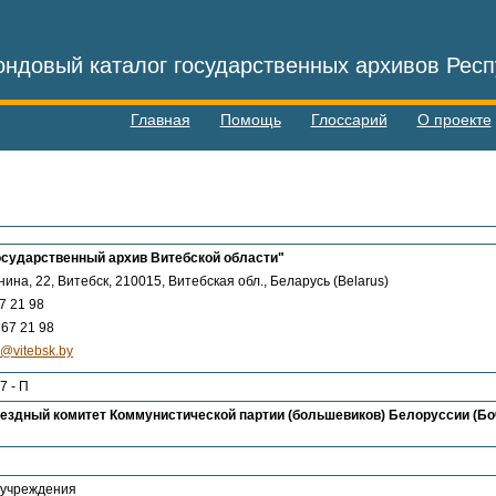
ндовый каталог государственных архивов Респ
Главная
Помощь
Глоссарий
О проекте
осударственный архив Витебской области"
нина, 22, Витебск, 210015, Витебская обл., Беларусь (Belarus)
7 21 98
67 21 98
e@vitebsk.by
7 - П
ездный комитет Коммунистической партии (большевиков) Белоруссии (Боч
 учреждения