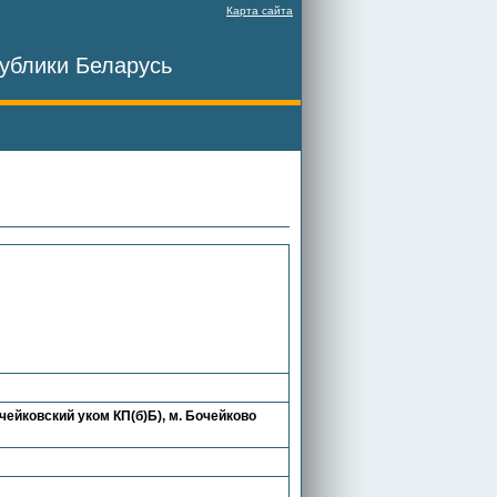
Карта сайта
ублики Беларусь
ейковский уком КП(б)Б), м. Бочейково