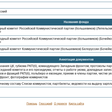
сский
Названия фонда
ный комитет Российской Коммунистической партии (большевиков) (Лепельский 
Р
здный комитет Российской Коммунистической партии (большевиков) (Бочейков
Р
здный комитет Коммунистической партии (большевиков) Белоруссии (Бочейко
Аннотация документов
азания ЦК, губкома РКП(б), командующего Западным фронтом; протоколы па
седаний комитета и его президиума; отчеты о работе укома; докладные запис
вов и фракций РКП(б), польбюро и евсекции, приеме в члены партии, чистке 
 фронт; фотографии коммунистов
ичному составу Списки коммунистов; партбилеты; ведомости на выдачу зарп
Помощь
Глоссарий
О проекте
Карта сайта