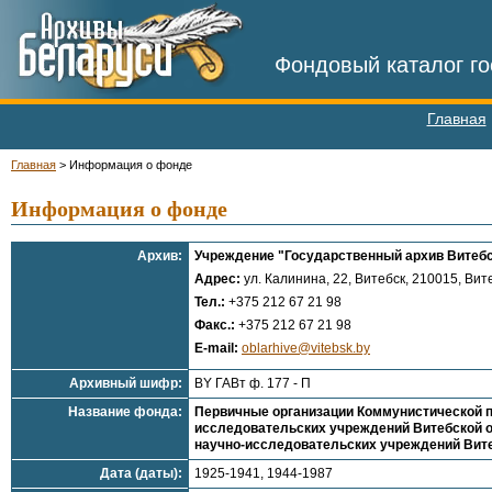
Фондовый каталог го
Главная
Главная
>
Информация о фонде
Информация о фонде
Архив:
Учреждение "Государственный архив Витебс
Адрес:
ул. Калинина, 22, Витебск, 210015, Вите
Тел.:
+375 212 67 21 98
Факс.:
+375 212 67 21 98
E-mail:
oblarhive@vitebsk.by
Архивный шифр:
BY ГАВт ф. 177 - П
Название фонда:
Первичные организации Коммунистической па
исследовательских учреждений Витебской об
научно-исследовательских учреждений Вите
Дата (даты):
1925-1941, 1944-1987