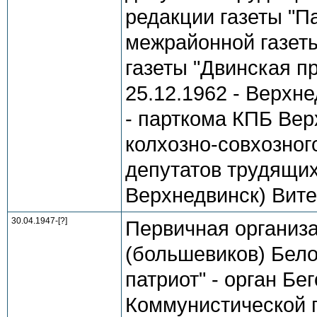
редакции газеты "Па
межрайонной газеты 
газеты "Двинская пр
25.12.1962 - Верхне
- парткома КПБ Вер
колхозно-совхозног
депутатов трудящихся
Верхнедвинск) Вите
30.04.1947-[?]
Первичная организ
(большевиков) Бело
патриот" - орган Бе
Коммунистической 