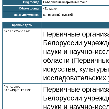
Вид фонда:
Объединенный архивный фонд
Объем фонда:
411 ед. хр.
Язык документов:
белорусский, русский
Крайние даты
02.11.1925-06.1941
Первичные организ
Белоруссии учрежде
науки и научно-исс
области (Первичны
искусства, культуры
исследовательских 
[не позднее
Первичные организ
04.1943]-31.12.1991
Белоруссии учрежде
науки и научно-исс