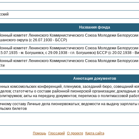
сский
Названия фонда
йонный комитет Ленинского Коммунистического Союза Молодежи Белоруссии (
анского округа (с 26.07.1930 - БССР)
йонный комитет Ленинского Коммунистического Союза Молодежи Белоруссии (
5.07.1935 - м. Богушевск, с 29.09.1938 - г.п. Богушевск) БССР (с 20.02.1938 - 
йонный комитет Ленинского Коммунистического Союза Молодежи Белоруссии (
сти
Аннотация документов
нных комсомольских конференций, пленумов, заседаний бюро, совещаний ко
тделов; статотчеты о составе районной пионерской организации; докладные 
олиткружков; акты на передачу документов; переписка о политмассовой рабо
ичному составу Личные дела пионервожатых; ведомости на выдачу зарплаты 
льских билетов
Помощь
Глоссарий
О проекте
Карта сайта