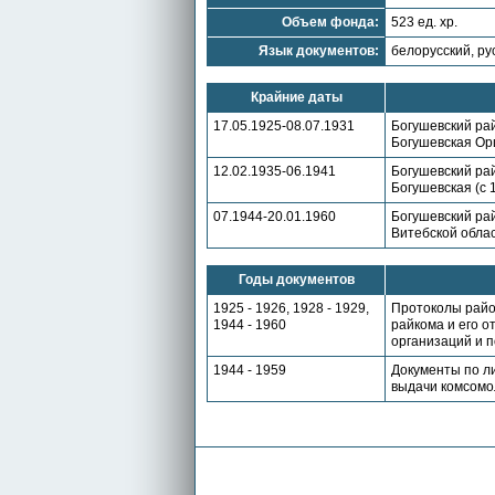
Объем фонда:
523 ед. хр.
Язык документов:
белорусский, ру
Крайние даты
17.05.1925-08.07.1931
Богушевский ра
Богушевская Орш
12.02.1935-06.1941
Богушевский ра
Богушевская (с 1
07.1944-20.01.1960
Богушевский ра
Витебской обла
Годы документов
1925 - 1926, 1928 - 1929,
Протоколы райо
1944 - 1960
райкома и его о
организаций и п
1944 - 1959
Документы по л
выдачи комсомо