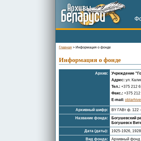
Фо
Главная
>
Информация о фонде
Информация о фонде
Архив:
Учреждение "Г
Адрес:
ул. Кали
Тел.:
+375 212 6
Факс.:
+375 212 
E-mail:
oblarhiv
Архивный шифр:
BY ГАВт ф. 122 
Название фонда:
Богушевский ра
Богушевск Вит
Дата (даты):
1925-1926, 1928
Вид фонда:
Архивный фонд