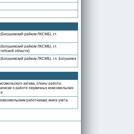
Богушевский райком ЛКСМБ), ст.
Богушевский райком ЛКСМБ), ст.
Витебской области)
Богушевский райком ЛКСМБ), г.п. Богушевск
мсомольского актива; планы работы
записки о работе первичных комсомольских
те
комсомольским работникам; книга учета