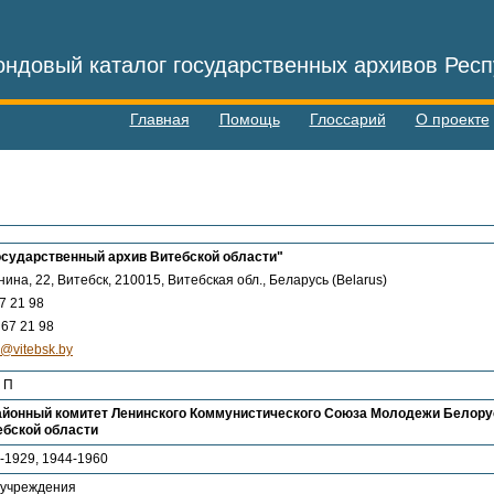
ндовый каталог государственных архивов Респ
Главная
Помощь
Глоссарий
О проекте
осударственный архив Витебской области"
нина, 22, Витебск, 210015, Витебская обл., Беларусь (Belarus)
7 21 98
67 21 98
e@vitebsk.by
- П
йонный комитет Ленинского Коммунистического Союза Молодежи Белорусс
ебской области
-1929, 1944-1960
 учреждения