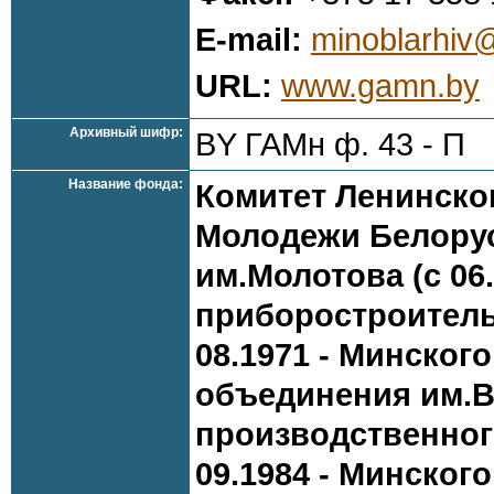
E-mail:
minoblarhiv
URL:
www.gamn.by
Архивный шифр:
BY ГАМн ф. 43 - П
Название фонда:
Комитет Ленинско
Молодежи Белорус
им.Молотова (с 06
приборостроительн
08.1971 - Минског
объединения им.В.
производственног
09.1984 - Минског