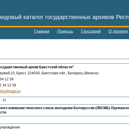
ндовый каталог государственных архивов Респ
Главная
Помощь
Глоссарий
О проекте
осударственный архив Брестской области"
оружей,15, Брест, 224030, Брестская обл., Беларусь (Belarus)
34 12 39
 34 12 39
arhiv@gabr.by
 - П
кого коммунистического союза молодежи Белоруссии (ЛКСМБ) Пружанско
асти
 учреждения