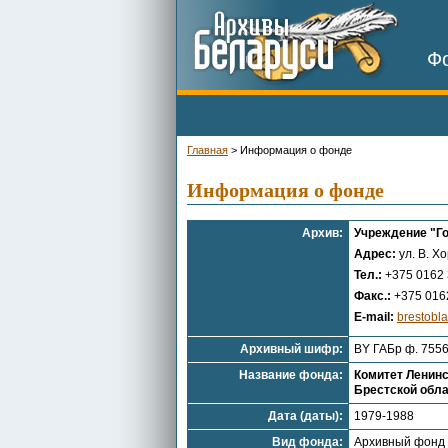
Фо
Главная
>
Информация о фонде
Информация о фонде
Архив:
Учреждение "Г
Адрес:
ул. В. Х
Тел.:
+375 0162 
Факс.:
+375 0162
E-mail:
brestobl
Архивный шифр:
BY ГАБр ф. 7556
Название фонда:
Комитет Ленинс
Брестской обл
Дата (даты):
1979-1988
Вид фонда:
Архивный фонд