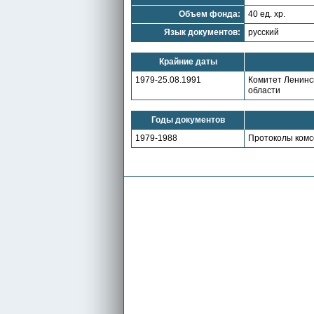
Объем фонда:
40 ед. хр.
Язык документов:
русский
Крайние даты
1979-25.08.1991
Комитет Ленинс
области
Годы документов
1979-1988
Протоколы комс