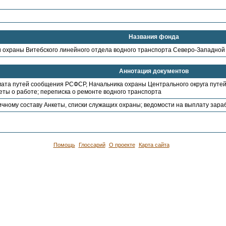
Названия фонда
 охраны Витебского линейного отдела водного транспорта Северо-Западной о
Аннотация документов
ата путей сообщения РСФСР, Начальника охраны Центрального округа путей
еты о работе; переписка о ремонте водного транспорта
ичному составу Анкеты, списки служащих охраны; ведомости на выплату зар
Помощь
Глоссарий
О проекте
Карта сайта