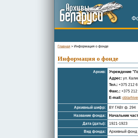
Фо
Главная
>
Информация о фонде
Информация о фонде
Архив:
Учреждение "Г
Адрес:
ул. Кали
Тел.:
+375 212 6
Факс.:
+375 212 
E-mail:
oblarhiv
Архивный шифр:
BY ГАВт ф. 294
Название фонда:
Начальник част
Дата (даты):
1921-1923
Вид фонда:
Архивный фонд