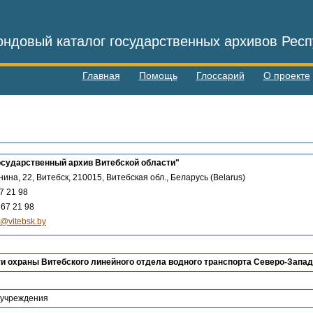
ндовый каталог государственных архивов Респ
Главная
Помощь
Глоссарий
О проекте
осударственный архив Витебской области"
нина, 22, Витебск, 210015, Витебская обл., Беларусь (Belarus)
7 21 98
67 21 98
e@vitebsk.by
и охраны Витебского линейного отдела водного транспорта Северо-Западн
 учреждения