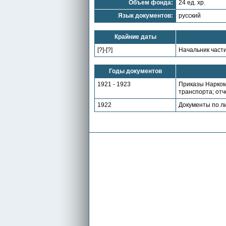
Объем фонда:
24 ед. хр.
Язык документов:
русский
Крайние даты
[?]-[?]
Начальник части
Годы документов
1921 - 1923
Приказы Нарком
транспорта; отч
1922
Документы по л