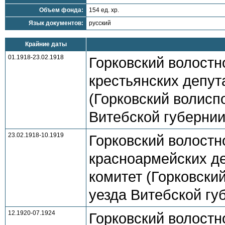
Объем фонда:
154 ед. хр.
Язык документов:
русский
Крайние даты
01.1918-23.02.1918
Горковский волостн
крестьянских депут
(Горковский волиспо
Витебской губерни
23.02.1918-10.1919
Горковский волостн
красноармейских де
комитет (Горковский
уезда Витебской гу
12.1920-07.1924
Горковский волостн