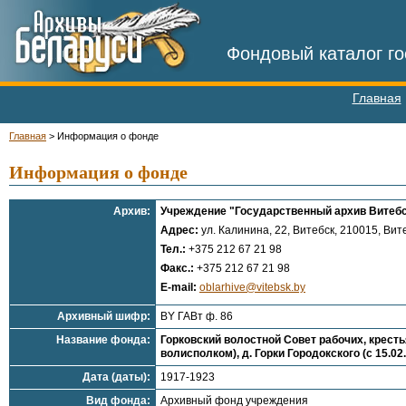
Фондовый каталог го
Главная
Главная
>
Информация о фонде
Информация о фонде
Архив:
Учреждение "Государственный архив Витебс
Адрес:
ул. Калинина, 22, Витебск, 210015, Вите
Тел.:
+375 212 67 21 98
Факс.:
+375 212 67 21 98
E-mail:
oblarhive@vitebsk.by
Архивный шифр:
BY ГАВт ф. 86
Название фонда:
Горковский волостной Совет рабочих, крест
волисполком), д. Горки Городокского (с 15.02
Дата (даты):
1917-1923
Вид фонда:
Архивный фонд учреждения