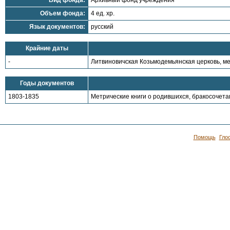
Вид фонда:
Архивный фонд учреждения
Объем фонда:
4 ед. хр.
Язык документов:
русский
Крайние даты
-
Литвиновичская Козьмодемьянская церковь, ме
Годы документов
1803-1835
Метрические книги о родившихся, бракосочета
Помощь
Гло