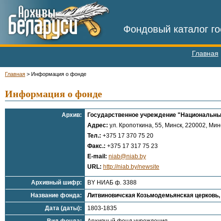
Фондовый каталог го
Главная
Главная
>
Информация о фонде
Информация о фонде
Архив:
Государственное учреждение "Национальны
Адрес:
ул. Кропоткина, 55, Минск, 220002, Минс
Тел.:
+375 17 370 75 20
Факс.:
+375 17 317 75 23
E-mail:
niab@niab.by
URL:
http://niab.by/newsite
Архивный шифр:
BY НИАБ ф. 3388
Название фонда:
Литвиновичская Козьмодемьянская церковь, 
Дата (даты):
1803-1835