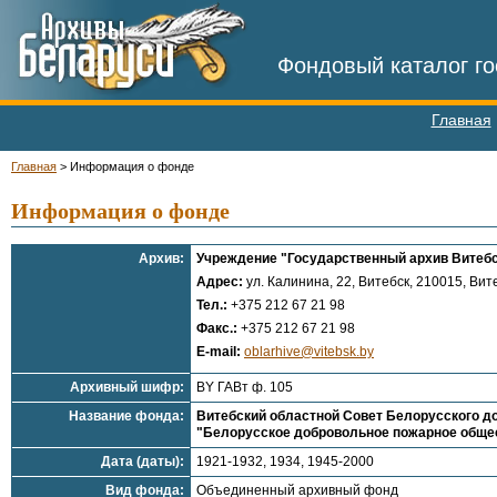
Фондовый каталог го
Главная
Главная
>
Информация о фонде
Информация о фонде
Архив:
Учреждение "Государственный архив Витебс
Адрес:
ул. Калинина, 22, Витебск, 210015, Вите
Тел.:
+375 212 67 21 98
Факс.:
+375 212 67 21 98
E-mail:
oblarhive@vitebsk.by
Архивный шифр:
BY ГАВт ф. 105
Название фонда:
Витебский областной Совет Белорусского до
"Белорусское добровольное пожарное общест
Дата (даты):
1921-1932, 1934, 1945-2000
Вид фонда:
Объединенный архивный фонд