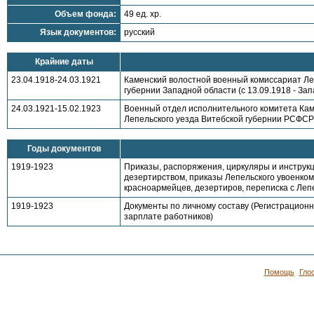
Объем фонда:
49 ед. хр.
Язык документов:
русский
Крайние даты
23.04.1918-24.03.1921
Каменский волостной военный комиссариат Леп
губернии Западной области (с 13.09.1918 - Зап
24.03.1921-15.02.1923
Военный отдел исполнительного комитета Каме
Лепельского уезда Витебской губернии РСФСР
Годы документов
1919-1923
Приказы, распоряжения, циркуляры и инструкц
дезертирством, приказы Лепельского увоенко
красноармейцев, дезертиров, переписка с Ле
1919-1923
Документы по личному составу (Регистрационн
зарплате работников)
Помощь
Гло