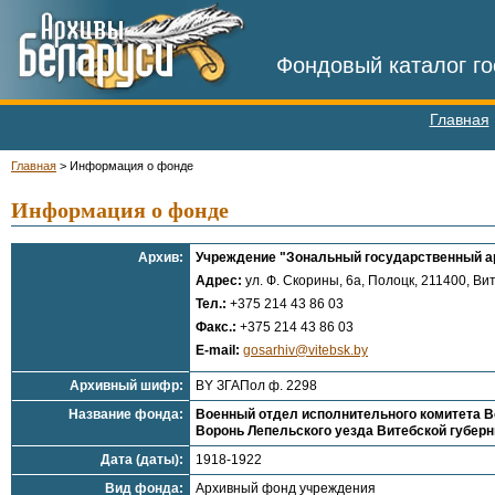
Фондовый каталог го
Главная
Главная
>
Информация о фонде
Информация о фонде
Архив:
Учреждение "Зональный государственный ар
Адрес:
ул. Ф. Скорины, 6а, Полоцк, 211400, Вит
Тел.:
+375 214 43 86 03
Факс.:
+375 214 43 86 03
E-mail:
gosarhiv@vitebsk.by
Архивный шифр:
BY ЗГАПол ф. 2298
Название фонда:
Военный отдел исполнительного комитета Во
Воронь Лепельского уезда Витебской губер
Дата (даты):
1918-1922
Вид фонда:
Архивный фонд учреждения