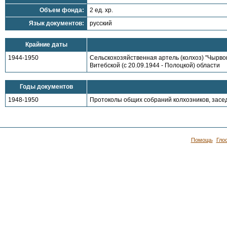
Объем фонда:
2 ед. хр.
Язык документов:
русский
Крайние даты
1944-1950
Сельскохозяйственная артель (колхоз) "Чырво
Витебской (с 20.09.1944 - Полоцкой) области
Годы документов
1948-1950
Протоколы общих собраний колхозников, засе
Помощь
Гло