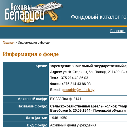
Фондовый каталог го
Главная
Главная
>
Информация о фонде
Информация о фонде
Архив:
Учреждение "Зональный государственный ар
Адрес:
ул. Ф. Скорины, 6а, Полоцк, 211400, Вит
Тел.:
+375 214 43 86 03
Факс.:
+375 214 43 86 03
E-mail:
gosarhiv@vitebsk.by
Архивный шифр:
BY ЗГАПол ф. 2141
Название фонда:
Сельскохозяйственная артель (колхоз) "Чыр
Витебской (с 20.09.1944 - Полоцкой) области
Дата (даты):
1948-1950
Вид фонда:
Архивный фонд учреждения