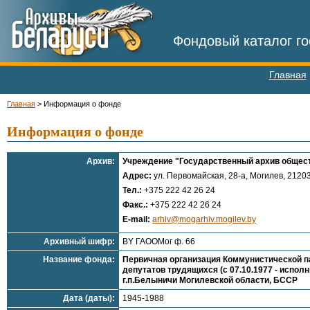
Фондовый каталог го
Главная
Главная
>
Информация о фонде
Информация о фонде
Архив:
Учреждение "Государственный архив общес
Адрес:
ул. Первомайская, 28-а, Могилев, 21203
Тел.:
+375 222 42 26 24
Факс.:
+375 222 42 26 24
E-mail:
arhiv@mogarhiv.mogilev.by
Архивный шифр:
BY ГАООМог ф. 66
Название фонда:
Первичная организация Коммунистической п
депутатов трудящихся (с 07.10.1977 - испо
г.п.Белыничи Могилевской области, БССР
Дата (даты):
1945-1988