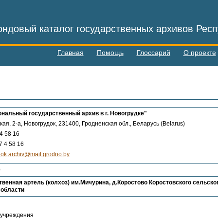
ндовый каталог государственных архивов Респ
Главная
Помощь
Глоссарий
О проекте
нальный государственный архив в г. Новогрудке"
кая, 2-а, Новогрудок, 231400, Гродненская обл., Беларусь (Belarus)
4 58 16
 4 58 16
ok.archiv@mail.grodno.by
0
венная артель (колхоз) им.Мичурина, д.Коростово Коростовского сельско
 области
 учреждения