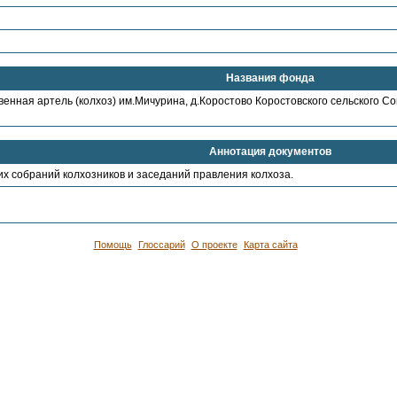
Названия фонда
енная артель (колхоз) им.Мичурина, д.Коростово Коростовского сельского С
Аннотация документов
х собраний колхозников и заседаний правления колхоза.
Помощь
Глоссарий
О проекте
Карта сайта