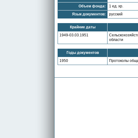
Объем фонда:
1 ед. хр.
Язык документов:
русский
Крайние даты
1949-03.03.1951
Сельскохозяйств
области
Годы документов
1950
Протоколы общи