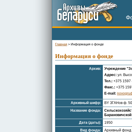
Фо
Главная
>
Информация о фонде
Информация о фонде
Архив:
Учреждение "Зо
Адрес:
ул. Высо
Тел.:
+375 1597 
Факс.:
+375 1597
E-mail:
novogrud
Архивный шифр:
BY ЗГАНов ф. 5
Название фонда:
Сельскохозяйст
Барановичской
Дата (даты):
1950
Вид фонда:
Архивный фонд