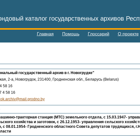
ндовый каталог государственных архивов Респ
Главная
Помощь
Глоссарий
О проекте
нальный государственный архив в г. Новогрудке"
кая, 2-а, Новогрудок, 231400, Гродненская обл., Беларусь (Belarus)
4 58 16
 4 58 16
ok.archiv@mail.grodno.by
6
ашинно-тракторная станция (МТС) земельного отдела, с 15.03.1947- управл
ьского хозяйства и заготовок, с 26.12.1953- управления сельского хозяйс
, с 08.01.1954- Гродненского областного Совета депутатов трудящихся, г.
бласти