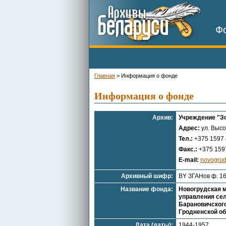
Фо
Главная
>
Информация о фонде
Информация о фонде
Архив:
Учреждение "Зо
Адрес:
ул. Высо
Тел.:
+375 1597 
Факс.:
+375 1597
E-mail:
novogrud
Архивный шифр:
BY ЗГАНов ф. 1
Название фонда:
Новогрудская м
управления сел
Барановичского
Гродненской о
Дата (даты):
1944-1957