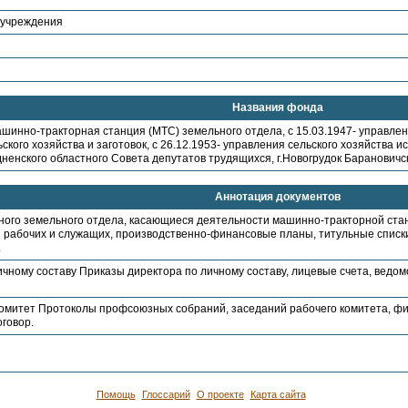
 учреждения
Названия фонда
шинно-тракторная станция (МТС) земельного отдела, с 15.03.1947- управлени
ского хозяйства и заготовок, с 26.12.1953- управления сельского хозяйства 
дненского областного Совета депутатов трудящихся, г.Новогрудок Барановичск
Аннотация документов
ного земельного отдела, касающиеся деятельности машинно-тракторной ста
 рабочих и служащих, производственно-финансовые планы, титульные списки
.
чному составу Приказы директора по личному составу, лицевые счета, ведо
митет Протоколы профсоюзных собраний, заседаний рабочего комитета, фин
говор.
Помощь
Глоссарий
О проекте
Карта сайта