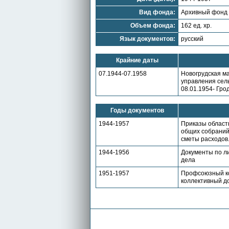
Вид фонда:
Архивный фонд
Объем фонда:
162 ед. хр.
Язык документов:
русский
Крайние даты
07.1944-07.1958
Новогрудская ма
управления сель
08.01.1954- Гро
Годы документов
1944-1957
Приказы област
общих собраний
сметы расходов
1944-1956
Документы по ли
дела
1951-1957
Профсоюзный ко
коллективный до