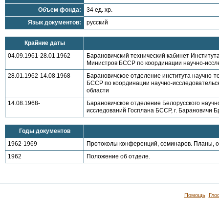
Объем фонда:
34 ед. хр.
Язык документов:
русский
Крайние даты
04.09.1961-28.01.1962
Барановичский технический кабинет Институт
Министров БССР по координации научно-исслед
28.01.1962-14.08.1968
Барановичское отделение института научно-т
БССР по координации научно-исследовательски
области
14.08.1968-
Барановичское отделение Белорусского научн
исследований Госплана БССР, г. Барановичи Б
Годы документов
1962-1969
Протоколы конференций, семинаров. Планы, о
1962
Положение об отделе.
Помощь
Гло