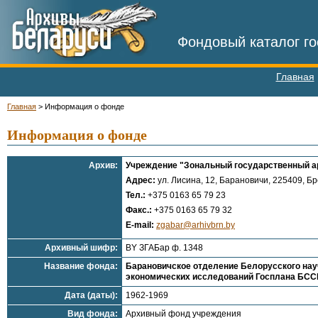
Фондовый каталог го
Главная
Главная
>
Информация о фонде
Информация о фонде
Архив:
Учреждение "Зональный государственный ар
Адрес:
ул. Лисина, 12, Барановичи, 225409, Бре
Тел.:
+375 0163 65 79 23
Факс.:
+375 0163 65 79 32
E-mail:
zgabar@arhivbrn.by
Архивный шифр:
BY ЗГАБар ф. 1348
Название фонда:
Барановичское отделение Белорусского нау
экономических исследований Госплана БССР,
Дата (даты):
1962-1969
Вид фонда:
Архивный фонд учреждения