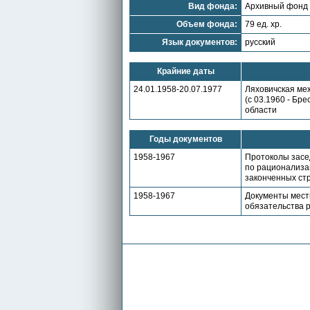
Вид фонда:
Архивный фонд
Объем фонда:
79 ед. хр.
Язык документов:
русский
Крайние даты
24.01.1958-20.07.1977
Ляховичская меж
(с 03.1960 - Бр
области
Годы документов
1958-1967
Протоколы засе
по рационализац
законченных ст
1958-1967
Документы мест
обязательства р