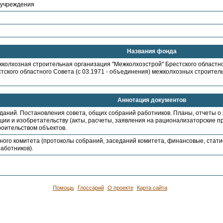
 учреждения
Названия фонда
колхозная строительная организация "Межколхозстрой" Брестского областно
естского областного Совета (с 03.1971 - объединения) межколхозных строител
Аннотация документов
даний. Постановления совета, общих собраний работников. Планы, отчеты о 
ии и изобретательству (акты, расчеты, заявления на рационализаторские п
роительством объектов.
ного комитета (протоколы собраний, заседаний комитета, финансовые, стати
аботников).
Помощь
Глоссарий
О проекте
Карта сайта