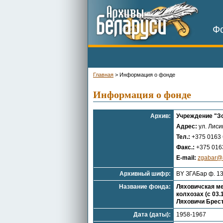
Фо
Главная
>
Информация о фонде
Информация о фонде
Архив:
Учреждение "Зо
Адрес:
ул. Лиси
Тел.:
+375 0163 
Факс.:
+375 0163
E-mail:
zgabar@a
Архивный шифр:
BY ЗГАБар ф. 1
Название фонда:
Ляховичская ме
колхозах (с 03
Ляховичи Брес
Дата (даты):
1958-1967