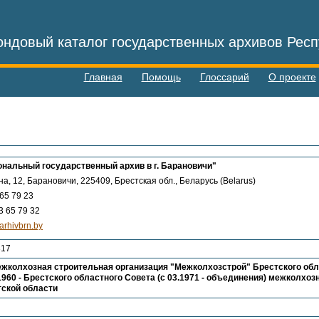
ндовый каталог государственных архивов Респ
Главная
Помощь
Глоссарий
О проекте
нальный государственный архив в г. Барановичи"
на, 12, Барановичи, 225409, Брестская обл., Беларусь (Belarus)
65 79 23
 65 79 32
rhivbrn.by
317
жколхозная строительная организация "Межколхозстрой" Брестского обл
.1960 - Брестского областного Совета (с 03.1971 - объединения) межколхоз
тской области