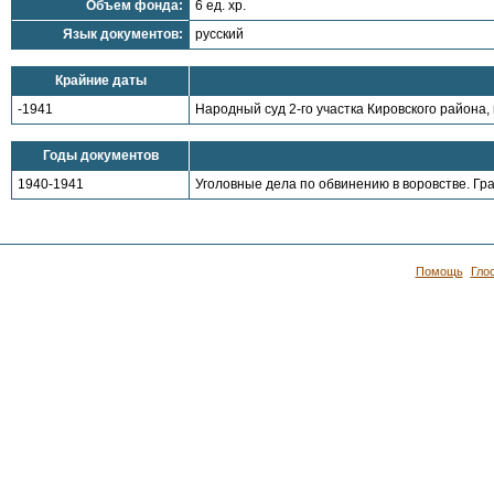
Объем фонда:
6 ед. хр.
Язык документов:
русский
Крайние даты
-1941
Народный суд 2-го участка Кировского района
Годы документов
1940-1941
Уголовные дела по обвинению в воровстве. Гр
Помощь
Гло