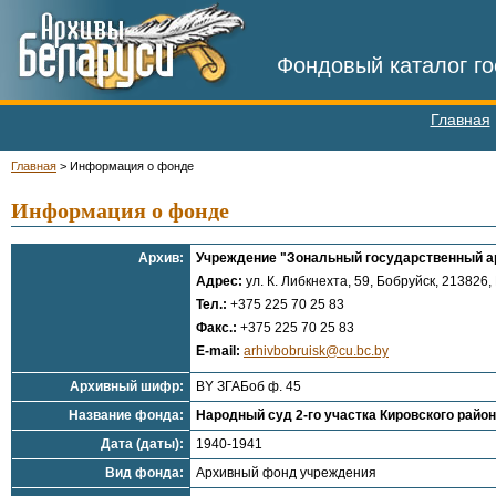
Фондовый каталог го
Главная
Главная
>
Информация о фонде
Информация о фонде
Архив:
Учреждение "Зональный государственный ар
Адрес:
ул. К. Либкнехта, 59, Бобруйск, 213826,
Тел.:
+375 225 70 25 83
Факс.:
+375 225 70 25 83
E-mail:
arhivbobruisk@cu.bc.by
Архивный шифр:
BY ЗГАБоб ф. 45
Название фонда:
Народный суд 2-го участка Кировского райо
Дата (даты):
1940-1941
Вид фонда:
Архивный фонд учреждения