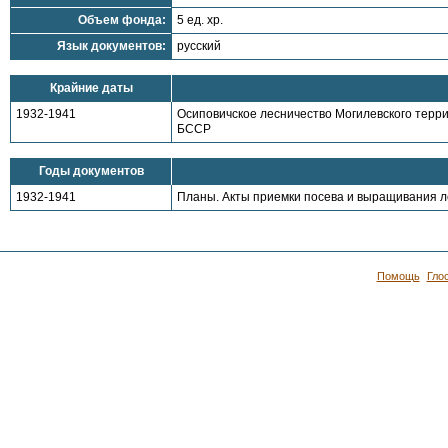
Объем фонда:
5 ед. хр.
Язык документов:
русский
Крайние даты
1932-1941
Осиповичское лесничество Могилевского терр
БССР
Годы документов
1932-1941
Планы. Акты приемки посева и выращивания ле
Помощь
Гло