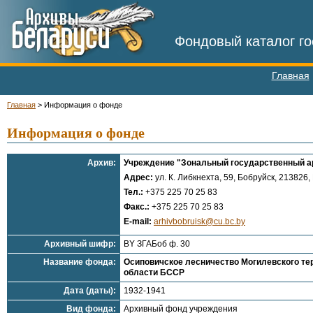
Фондовый каталог го
Главная
Главная
>
Информация о фонде
Информация о фонде
Архив:
Учреждение "Зональный государственный ар
Адрес:
ул. К. Либкнехта, 59, Бобруйск, 213826,
Тел.:
+375 225 70 25 83
Факс.:
+375 225 70 25 83
E-mail:
arhivbobruisk@cu.bc.by
Архивный шифр:
BY ЗГАБоб ф. 30
Название фонда:
Осиповичское лесничество Могилевского те
области БССР
Дата (даты):
1932-1941
Вид фонда:
Архивный фонд учреждения