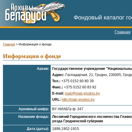
Фондовый каталог го
Главная
Главная
>
Информация о фонде
Информация о фонде
Архив:
Государственное учреждение "Национальный
Адрес:
Гаспадарчая, 21, Гродно, 230005, Гродн
Тел.:
+375 0152 60 80 39
Факс.:
+375 0152 60 83 92
E-mail:
niab@niab-grodno.by
URL:
http://niab-grodno.by
Архивный шифр:
BY НИАБГр ф. 347
Название фонда:
Лесничий Городнянского лесничества Главно
уезда Гродненской губернии
Дата (даты):
1898,1902-1915