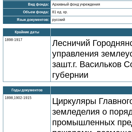
Вид фонда:
Архивный фонд учреждения
Объем фонда:
81 ед. хр.
Язык документов:
русский
Крайние даты
1898-1917
Лесничий Городнянс
управления землеус
зашт.г. Васильков 
губернии
Годы документов
1898,1902-1915
Циркуляры Главног
земледелия о поря
промышленных пред