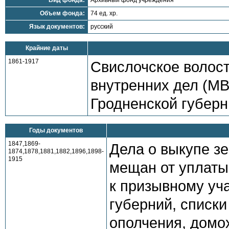
Вид фонда:
Архивный фонд учреждения
Объем фонда:
74 ед. хр.
Язык документов:
русский
Крайние даты
1861-1917
Свислочское волос
внутренних дел (МВ
Гродненской губерн
Годы документов
1847,1869-
Дела о выкупе з
1874,1878,1881,1882,1896,1898-
1915
мещан от уплаты
к призывному уча
губерний, списки
ополчения, домо