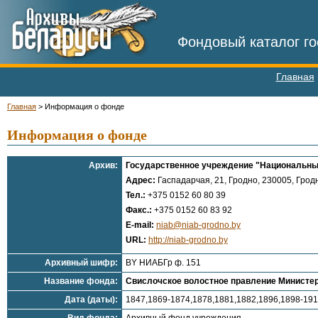
Фондовый каталог го
Главная
Главная
>
Информация о фонде
Информация о фонде
Архив:
Государственное учреждение "Национальный
Адрес:
Гаспадарчая, 21, Гродно, 230005, Гродн
Тел.:
+375 0152 60 80 39
Факс.:
+375 0152 60 83 92
E-mail:
niab@niab-grodno.by
URL:
http://niab-grodno.by
Архивный шифр:
BY НИАБГр ф. 151
Название фонда:
Свислочское волостное правление Министер
Дата (даты):
1847,1869-1874,1878,1881,1882,1896,1898-19