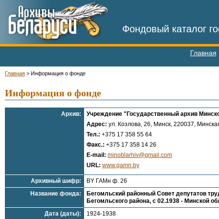
Фондовый каталог го
Главная
Главная
>
Информация о фонде
Информация о фонде
Архив:
Учреждение "Государственный архив Минск
Адрес:
ул. Козлова, 26, Минск, 220037, Минская
Тел.:
+375 17 358 55 64
Факс.:
+375 17 358 14 26
E-mail:
minoblarhiv@gmail.com
URL:
www.gamn.by
Архивный шифр:
BY ГАМн ф. 26
Название фонда:
Бегомльский районный Совет депутатов трудя
Бегомльского района, с 02.1938 - Минской о
Дата (даты):
1924-1938