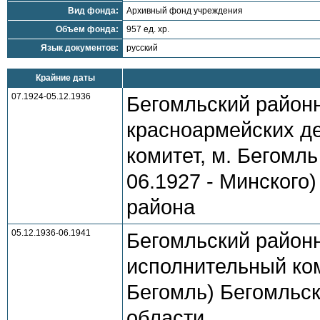
Вид фонда:
Архивный фонд учреждения
Объем фонда:
957 ед. хр.
Язык документов:
русский
Крайние даты
07.1924-05.12.1936
Бегомльский районн
красноармейских де
комитет, м. Бегомл
06.1927 - Минского)
района
05.12.1936-06.1941
Бегомльский районн
исполнительный коми
Бегомль) Бегомльск
области