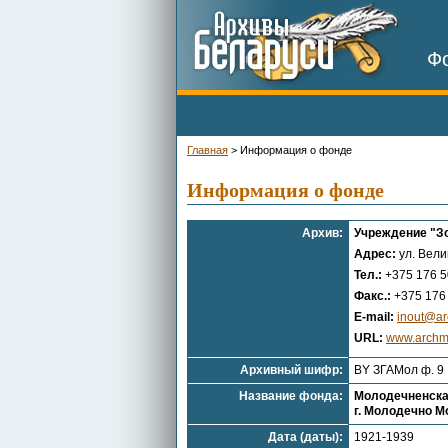
Фо
Главная
>
Информация о фонде
Информация о фонде
Архив:
Учреждение "Зо
Адрес:
ул. Вели
Тел.:
+375 176 5
Факс.:
+375 176 
E-mail:
inout@ar
URL:
www.archm
Архивный шифр:
BY ЗГАМол ф. 9
Название фонда:
Молодечненска
г. Молодечно М
Дата (даты):
1921-1939