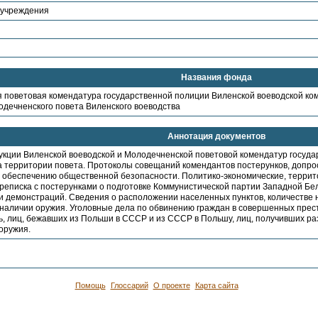
 учреждения
Названия фонда
 поветовая комендатура государственной полиции Виленской воеводской ком
дечненского повета Виленского воеводства
Аннотация документов
рукции Виленской воеводской и Молодечненской поветовой комендатур госуд
а территории повета. Протоколы совещаний комендантов постерунков, допро
 обеспечению общественной безопасности. Политико-экономические, террит
реписка с постерунками о подготовке Коммунистической партии Западной Бел
 демонстраций. Сведения о расположении населенных пунктов, количестве 
 наличии оружия. Уголовные дела по обвинению граждан в совершенных прес
ь, лиц, бежавших из Польши в СССР и из СССР в Польшу, лиц, получивших р
оружия.
Помощь
Глоссарий
О проекте
Карта сайта