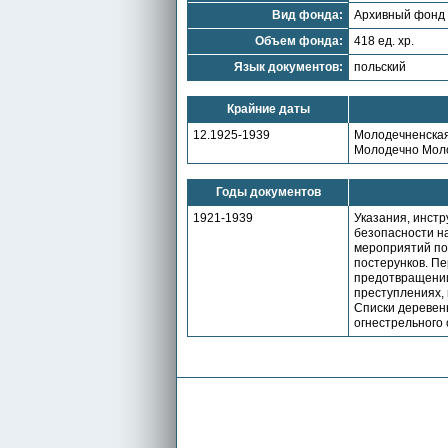
Вид фонда:
Архивный фонд
Объем фонда:
418 ед. хр.
Язык документов:
польский
Крайние даты
12.1925-1939
Молодечненская
Молодечно Моло
Годы документов
1921-1939
Указания, инст
безопасности н
мероприятий по
постерунков. Пе
предотвращении
преступлениях,
Списки деревен
огнестрельного 