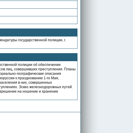
ендатуры государственной полиции, г.
арственной полиции об обеспечении
сов лиц, совершивших преступления. Планы
ориально-географические описания
оруссии к празднованию 1-го Мая,
населения в них, совершенных
туплениях. Эскиз железнодорожных путей.
азрешение на ношение и хранение