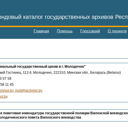
ндовый каталог государственных архивов Респ
Главная
Помощь
Глоссарий
О проекте
нальный государственный архив в г. Молодечно"
кий Гостинец, 113 б, Молодечно, 222310, Минская обл., Беларусь (Belarus)
0 07 58
58 11 45
chmol.by, inolt@archmol.by
ol.by
я поветовая комендатура государственной полиции Виленской воеводско
олодечненского повета Виленского воеводства