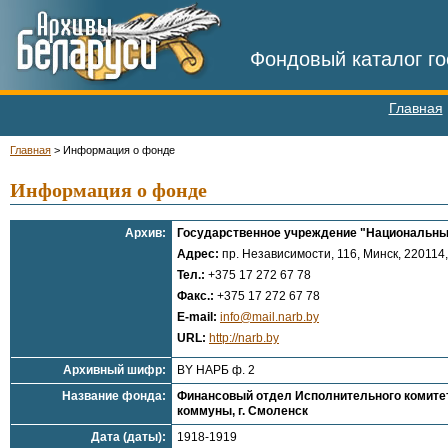
Фондовый каталог го
Главная
Главная
>
Информация о фонде
Информация о фонде
Архив:
Государственное учреждение "Национальны
Адрес:
пр. Независимости, 116, Минск, 220114,
Тел.:
+375 17 272 67 78
Факс.:
+375 17 272 67 78
E-mail:
info@mail.narb.by
URL:
http://narb.by
Архивный шифр:
BY НАРБ ф. 2
Название фонда:
Финансовый отдел Исполнительного комитет
коммуны, г. Смоленск
Дата (даты):
1918-1919