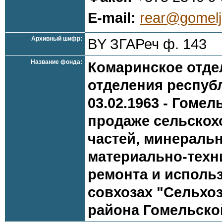
E-mail:
rear@gomelj
Архивный шифр:
BY ЗГАРеч ф. 143
Название фонда:
Комаринское отде
отделения респуб
03.02.1963 - Гоме
продаже сельскох
частей, минераль
материально-техн
ремонта и исполь
совхозах "Сельхоз
района Гомельско