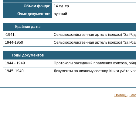
Объем фонда:
14 ед. хр.
Язык документов:
русский
Крайние даты
-1941;
Сельскохозяйственная артель (колхоз) "За Род
1944-1950
Сельскохозяйственная артель (колхоз) "За Род
Годы документов
1944 - 1949
Протоколы заседаний правления колхоза, общи
1945, 1949
Документы по личному составу. Книги учёта чл
Помощь
Гло