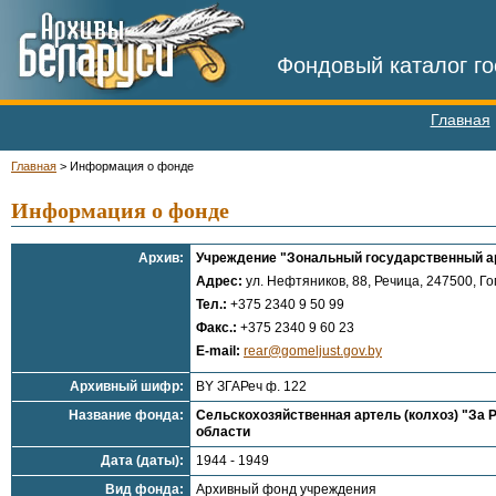
Фондовый каталог го
Главная
Главная
>
Информация о фонде
Информация о фонде
Архив:
Учреждение "Зональный государственный арх
Адрес:
ул. Нефтяников, 88, Речица, 247500, Го
Тел.:
+375 2340 9 50 99
Факс.:
+375 2340 9 60 23
E-mail:
rear@gomeljust.gov.by
Архивный шифр:
BY ЗГАРеч ф. 122
Название фонда:
Сельскохозяйственная артель (колхоз) "За 
области
Дата (даты):
1944 - 1949
Вид фонда:
Архивный фонд учреждения