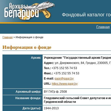
Фондовый каталог го
Главная
Главная
>
Информация о фонде
Информация о фонде
Архив:
Учреждение "Государственный архив Гродне
Адрес:
ул. Дзержинского, 84, Гродно, 230005, Г
Тел.:
+375 152 55 74 53
Факс.:
+375 152 55 74 53
E-mail:
gagr@gagr.by
URL:
https://www.gagr.by
Архивный шифр:
BY ГАГр ф. 2508
Название фонда:
Глядовичский сельский Совет депутатов и исп
Гродненской области
Дата (даты):
1944-2013