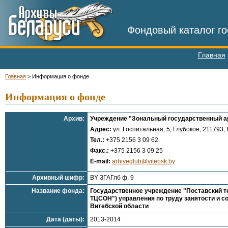
Фондовый каталог го
Главная
Главная
>
Информация о фонде
Информация о фонде
Архив:
Учреждение "Зональный государственный арх
Адрес:
ул. Госпитальная, 5, Глубокое, 211793, 
Тел.:
+375 2156 3 09 62
Факс.:
+375 2156 3 09 25
E-mail:
arhiveglub@vitebsk.by
Архивный шифр:
BY ЗГАГлб ф. 9
Название фонда:
Государственное учреждение "Поставский т
ТЦСОН") управления по труду занятости и с
Витебской области
Дата (даты):
2013-2014