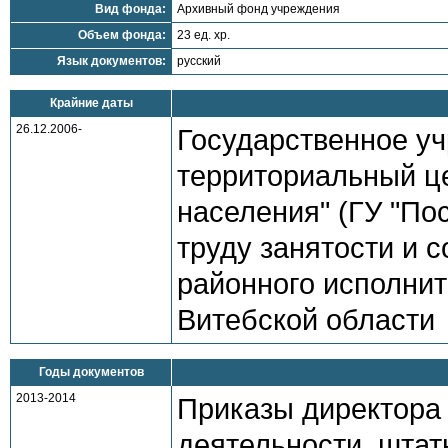
Вид фонда:
Архивный фонд учреждения
Объем фонда:
23 ед. хр.
Язык документов:
русский
Крайние даты
26.12.2006-
Государственное у
территориальный ц
населения" (ГУ "По
труду занятости и 
районного исполнит
Витебской области
Годы документов
2013-2014
Приказы директора
деятельности, штат