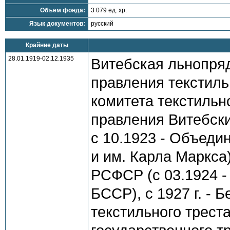
Объем фонда:
3 079 ед. хр.
Язык документов:
русский
Крайние даты
28.01.1919-02.12.1935
Витебская льнопря
правления текстил
комитета текстильн
правления Витебск
с 10.1923 - Объеди
и им. Карла Маркса
РСФСР (с 03.1924 -
БССР), с 1927 г. - 
текстильного треста