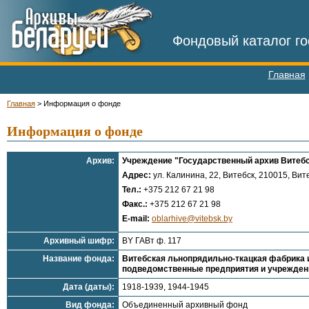
Фондовый каталог го
Главная
Главная
>
Информация о фонде
Информация о фонде
Архив:
Учреждение "Государственный архив Витебс
Адрес:
ул. Калинина, 22, Витебск, 210015, Вите
Тел.:
+375 212 67 21 98
Факс.:
+375 212 67 21 98
E-mail:
oblarhive@vitebsk.by
Архивный шифр:
BY ГАВт ф. 117
Название фонда:
Витебская льнопрядильно-ткацкая фабрика 
подведомственные предприятия и учреждения
Дата (даты):
1918-1939, 1944-1945
Вид фонда:
Объединенный архивный фонд