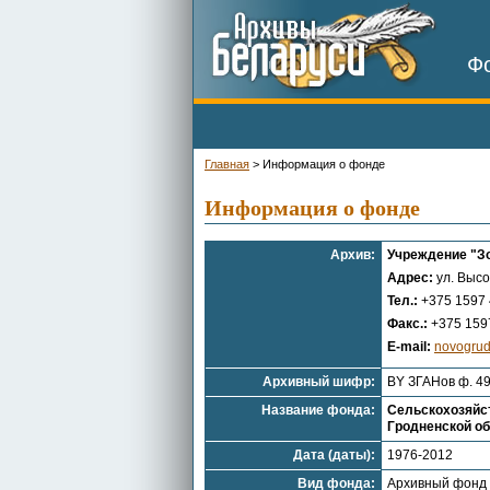
Фо
Главная
>
Информация о фонде
Информация о фонде
Архив:
Учреждение "Зо
Адрес:
ул. Высо
Тел.:
+375 1597 
Факс.:
+375 1597
E-mail:
novogrud
Архивный шифр:
BY ЗГАНов ф. 4
Название фонда:
Сельскохозяйст
Гродненской о
Дата (даты):
1976-2012
Вид фонда:
Архивный фонд