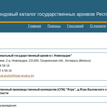
ндовый каталог государственных архивов Респ
Главная
Помощь
Глоссарий
О проекте
нальный государственный архив в г. Новогрудке"
кая, 2-а, Новогрудок, 231400, Гродненская обл., Беларусь (Belarus)
4 58 16
 4 58 16
ok.archiv@mail.grodno.by
9
венный производственный кооператив (СПК) "Ятра", д.Ятра Валевского с
бласти
 учреждения