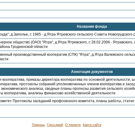
Названия фонда
руда", д.Заполье, с 1985 - д.Ятра Ятревского сельского Совета Новогрудского
ерное общество (ОАО) "Ятра", д.Ятра Ятревского, с 28.02.2006 - Ятравского, 
района Гродненской области
енный производственный кооператив (СПК) "Ятра", д.Ятра Валевского сельс
ласти
Аннотация документов
 и кооператива, приказы директора кооператива по основной деятельности, 
ооператива, протоколы собраний уполномоченных членов кооператива и засе
экономического анализа, сводные планы прогнозы развития сельского хозяйс
еты кооператива, анализы финансово-хозяйственной деятельности
митет Протоколы заседаний профсоюзного комитета, планы работы, статис
Помощь
Глоссарий
О проекте
Карта сайта