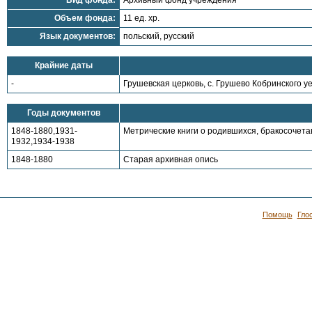
Вид фонда:
Архивный фонд учреждения
Объем фонда:
11 ед. хр.
Язык документов:
польский, русский
Крайние даты
-
Грушевская церковь, с. Грушево Кобринского у
Годы документов
1848-1880,1931-
Метрические книги о родившихся, бракосочет
1932,1934-1938
1848-1880
Старая архивная опись
Помощь
Гло