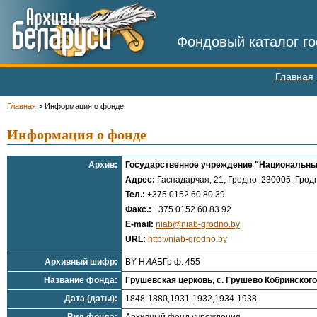
Фондовый каталог го
Главная
Главная
>
Информация о фонде
Информация о фонде
Архив:
Государственное учреждение "Национальный
Адрес:
Гаспадарчая, 21, Гродно, 230005, Гродн
Тел.:
+375 0152 60 80 39
Факс.:
+375 0152 60 83 92
E-mail:
niab@niab-grodno.by
URL:
http://niab-grodno.by
Архивный шифр:
BY НИАБГр ф. 455
Название фонда:
Грушевская церковь, с. Грушево Кобринског
Дата (даты):
1848-1880,1931-1932,1934-1938