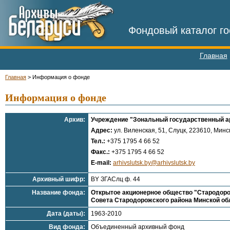
Фондовый каталог го
Главная
Главная
>
Информация о фонде
Информация о фонде
Архив:
Учреждение "Зональный государственный арх
Адрес:
ул. Виленская, 51, Слуцк, 223610, Минск
Тел.:
+375 1795 4 66 52
Факс.:
+375 1795 4 66 52
E-mail:
arhivslutsk.by@arhivslutsk.by
Архивный шифр:
BY ЗГАСлц ф. 44
Название фонда:
Открытое акционерное общество "Стародоро
Совета Стародорожского района Минской об
Дата (даты):
1963-2010
Вид фонда:
Объединенный архивный фонд