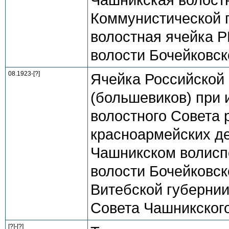
Чашникская волост
Коммунистической 
волостная ячейка Р
волости Бочейковск
08.1923-[?]
Ячейка Российской
(большевиков) при 
волостного Совета 
красноармейских де
Чашникском волисп
волости Бочейковско
Витебской губернии 
Совета Чашникского
[?]-[?]