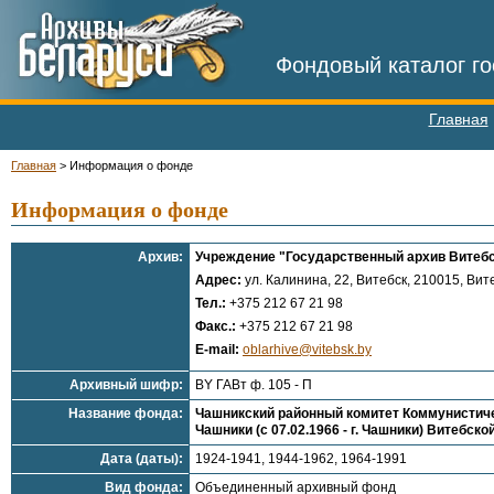
Фондовый каталог го
Главная
Главная
>
Информация о фонде
Информация о фонде
Архив:
Учреждение "Государственный архив Витебс
Адрес:
ул. Калинина, 22, Витебск, 210015, Вите
Тел.:
+375 212 67 21 98
Факс.:
+375 212 67 21 98
E-mail:
oblarhive@vitebsk.by
Архивный шифр:
BY ГАВт ф. 105 - П
Название фонда:
Чашникский районный комитет Коммунистичес
Чашники (с 07.02.1966 - г. Чашники) Витебско
Дата (даты):
1924-1941, 1944-1962, 1964-1991
Вид фонда:
Объединенный архивный фонд