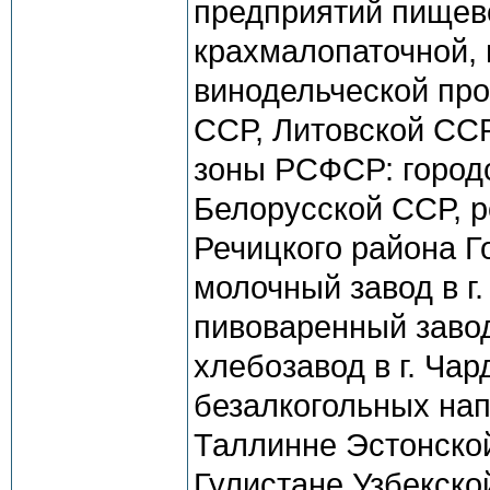
предприятий пищев
крахмалопаточной, 
винодельческой пр
ССР, Литовской СС
зоны РСФСР: городс
Белорусской ССР, р
Речицкого района Г
молочный завод в г
пивоваренный завод
хлебозавод в г. Ча
безалкогольных напи
Таллинне Эстонской
Гулистане Узбекской