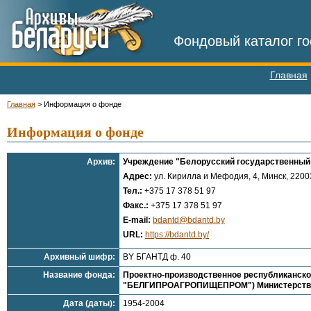
Фондовый каталог го
Главная
Главная
>
Информация о фонде
Информация о фонде
Архив:
Учреждение "Белорусский государственный 
Адрес:
ул. Кирилла и Мефодия, 4, Минск, 22003
Тел.:
+375 17 378 51 97
Факс.:
+375 17 378 51 97
E-mail:
bdantd@bdantd.by
URL:
https://bdantd.by/
Архивный шифр:
BY БГАНТД ф. 40
Название фонда:
Проектно-производственное республиканс
"БЕЛГИПРОАГРОПИЩЕПРОМ") Министерства се
Дата (даты):
1954-2004