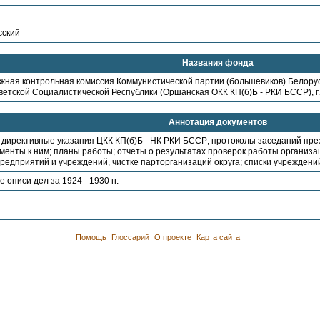
сский
Названия фонда
жная контрольная комиссия Коммунистической партии (большевиков) Белорус
ветской Социалистической Республики (Оршанская ОКК КП(б)Б - РКИ БССР), г
Аннотация документов
директивные указания ЦКК КП(б)Б - НК РКИ БССР; протоколы заседаний през
менты к ним; планы работы; отчеты о результатах проверок работы организац
редприятий и учреждений, чистке парторганизаций округа; списки учреждени
описи дел за 1924 - 1930 гг.
Помощь
Глоссарий
О проекте
Карта сайта