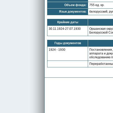
Объем фонда:
755 ед. хр.
Язык документов:
белорусский, ру
Крайние даты
30.11.1924-27.07.1930
Оршанская окру
Белорусской Со
Годы документов
1924 - 1930
Постановления, 
аппарата и доку
обследованию п
Переработанные 