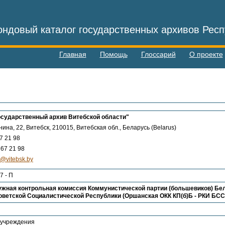
ндовый каталог государственных архивов Респ
Главная
Помощь
Глоссарий
О проекте
осударственный архив Витебской области"
нина, 22, Витебск, 210015, Витебская обл., Беларусь (Belarus)
7 21 98
67 21 98
e@vitebsk.by
7 - П
жная контрольная комиссия Коммунистической партии (большевиков) Бел
ветской Социалистической Республики (Оршанская ОКК КП(б)Б - РКИ БССР
 учреждения