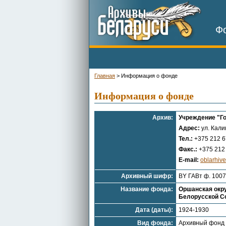
Фо
Главная
>
Информация о фонде
Информация о фонде
Архив:
Учреждение "Г
Адрес:
ул. Кали
Тел.:
+375 212 6
Факс.:
+375 212 
E-mail:
oblarhiv
Архивный шифр:
BY ГАВт ф. 1007
Название фонда:
Оршанская окру
Белорусской Со
Дата (даты):
1924-1930
Вид фонда:
Архивный фонд