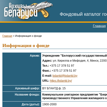
Фондовый каталог го
Главная
Главная
>
Информация о фонде
Информация о фонде
Архив:
Учреждение "Белорусский государственный 
Адрес:
ул. Кирилла и Мефодия, 4, Минск, 22003
Тел.:
+375 17 378 51 97
Факс.:
+375 17 378 51 97
E-mail:
bdantd@bdantd.by
URL:
https://bdantd.by/
Архивный шифр:
BY БГАНТД ф. 15
Название фонда:
Коммунальное унитарное предприятие "Бюро 
производственного Управления жилищного хо
Дата (даты):
1900-2000