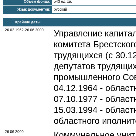
Объем фонда:
543 ед. хр.
Язык документов:
русский
Крайние даты
26.02.1962-26.06.2000
Управление капитал
комитета Брестског
трудящихся (с 30.12
депутатов трудящихс
промышленного Сов
04.12.1964 - област
07.10.1977 - област
15.03.1994 - област
областного иполните
26.06.2000-
Коммунальное унит