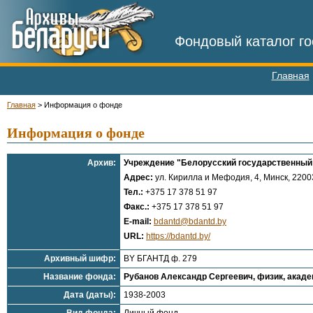
Фондовый каталог го
Главная
Главная
>
Информация о фонде
Информация о фонде
Архив:
Учреждение "Белорусский государственный 
Адрес:
ул. Кирилла и Мефодия, 4, Минск, 22003
Тел.:
+375 17 378 51 97
Факс.:
+375 17 378 51 97
E-mail:
bdantd@bdantd.by
URL:
https://bdantd.by/
Архивный шифр:
BY БГАНТД ф. 279
Название фонда:
Рубанов Александр Сергеевич, физик, акад
Дата (даты):
1938-2003