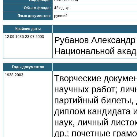
Вид фонда:
Личный фонд
Объем фонда:
42 ед. хр.
Язык документов:
русский
Крайние даты
12.09.1936-23.07.2003
Рубанов Александр 
Национальной акад
Годы документов
1938-2003
Творческие докумен
научных работ; лич
партийный билеты, 
диплом кандидата 
наук, личный листо
др.; почетные грам