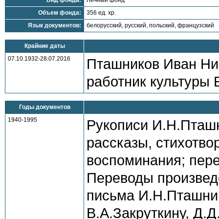
Вид фонда:
Личный фонд
Объем фонда:
356 ед. хр.
Язык документов:
белорусский, русский, польский, французский
Крайние даты
07.10.1932-28.07.2016
Пташников Иван Ни
работник культуры 
Годы документов
1940-1995
Рукописи И.Н.Пташн
рассказы, стихотвор
воспоминания; пере
Переводы произвед
письма И.Н.Пташни
В.А.Закруткину, Д.Д