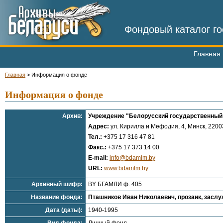
Фондовый каталог го
Главная
Главная
>
Информация о фонде
Информация о фонде
Архив:
Учреждение "Белорусский государственный 
Адрес:
ул. Кирилла и Мефодия, 4, Минск, 22003
Тел.:
+375 17 316 47 81
Факс.:
+375 17 373 14 00
E-mail:
info@bdamlm.by
URL:
www.bdamlm.by
Архивный шифр:
BY БГАМЛИ ф. 405
Название фонда:
Пташников Иван Николаевич, прозаик, засл
Дата (даты):
1940-1995