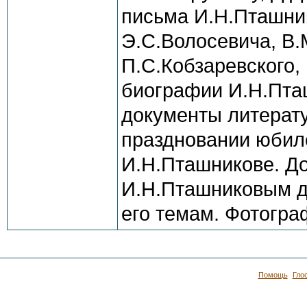
письма И.Н.Пташник
Э.С.Волосевича, В
П.С.Кобзаревского,
биографии И.Н.Пта
документы литерату
праздновании юбил
И.Н.Пташникове. Д
И.Н.Пташниковым д
его темам. Фотогра
Помощь
Гло