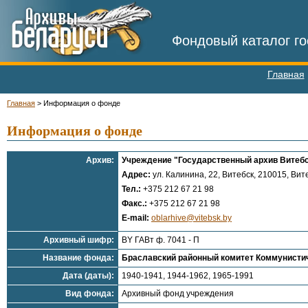
Фондовый каталог го
Главная
Главная
>
Информация о фонде
Информация о фонде
Архив:
Учреждение "Государственный архив Витебс
Адрес:
ул. Калинина, 22, Витебск, 210015, Вите
Тел.:
+375 212 67 21 98
Факс.:
+375 212 67 21 98
E-mail:
oblarhive@vitebsk.by
Архивный шифр:
BY ГАВт ф. 7041 - П
Название фонда:
Браславский районный комитет Коммунистиче
Дата (даты):
1940-1941, 1944-1962, 1965-1991
Вид фонда:
Архивный фонд учреждения