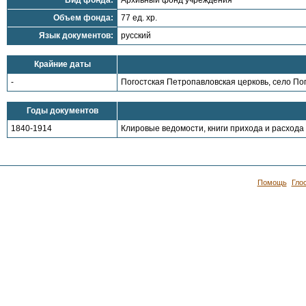
Вид фонда:
Архивный фонд учреждения
Объем фонда:
77 ед. хр.
Язык документов:
русский
Крайние даты
-
Погостская Петропавловская церковь, село По
Годы документов
1840-1914
Клировые ведомости, книги прихода и расхода
Помощь
Гло