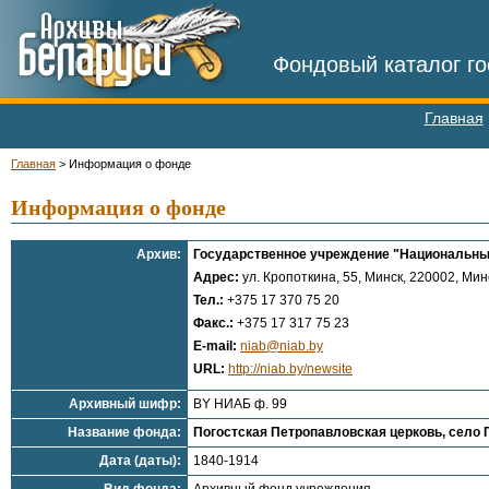
Фондовый каталог го
Главная
Главная
>
Информация о фонде
Информация о фонде
Архив:
Государственное учреждение "Национальны
Адрес:
ул. Кропоткина, 55, Минск, 220002, Минс
Тел.:
+375 17 370 75 20
Факс.:
+375 17 317 75 23
E-mail:
niab@niab.by
URL:
http://niab.by/newsite
Архивный шифр:
BY НИАБ ф. 99
Название фонда:
Погостская Петропавловская церковь, село 
Дата (даты):
1840-1914