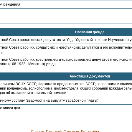
 учреждения
Названия фонда
тной Совет крестьянских депутатов, м. Узда Узденской волости Игуменского 
тной Совет рабочих, солдатских и крестьянских депутатов и его исполнительн
да
тной Совет рабочих, крестьянских и красноармейских депутатов и его исполн
кого (с 08.1922 - Минского) уезда
Аннотация документов
 приказы ВСНХ БССР, Наркомата продовольствия БССР, волревкома и волисп
ний волревкома, волисполкома, волземотдела, общих собраний граждан сельс
дан об оказании материальной помощи
ичному составу (ведомости на выплату заработной платы)
е описи дел
Помощь
Глоссарий
О проекте
Карта сайта