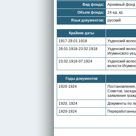
Вид фонда:
Архивный фонд
Объем фонда:
24 ед. хр.
Язык документов:
русский
Крайние даты
1917-28.01.1918
Узденский волос
28.01.1918-23.02.1918
Узденский волос
Игуменского уез
23.02.1918-07.1924
Узденский волос
волости Игуменс
Годы документов
1920-1924
Постановления,
Советов, заседа
заявления граж
1920, 1924
Документы по л
1920-1924
Переработанны