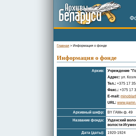
Фо
Главная
>
Информация о фонде
Информация о фонде
Архив:
Учреждение "Г
Адрес:
ул. Козл
Тел.:
+375 17 35
Факс.:
+375 17 3
E-mail:
minoblar
URL:
www.gamn
Архивный шифр:
BY ГАМн ф. 49
Название фонда:
Узденский воло
волости Игуменс
Дата (даты):
1920-1924