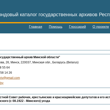
ндовый каталог государственных архивов Респ
Главная
Помощь
Глоссарий
О проекте
осударственный архив Минской области"
ова, 26, Минск, 220037, Минская обл., Беларусь (Belarus)
8 55 64
58 14 26
hiv@gmail.com
.by
стной Совет рабочих, крестьянских и красноармейских депутатов и его ис
кого (с 08.1922 - Минского) уезда