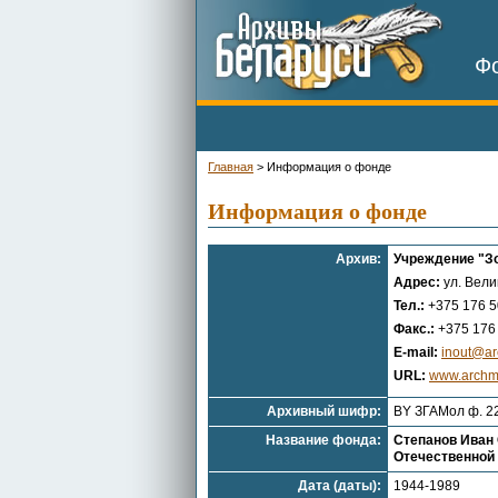
Фо
Главная
>
Информация о фонде
Информация о фонде
Архив:
Учреждение "Зо
Адрес:
ул. Вели
Тел.:
+375 176 5
Факс.:
+375 176 
E-mail:
inout@ar
URL:
www.archm
Архивный шифр:
BY ЗГАМол ф. 2
Название фонда:
Степанов Иван 
Отечественной 
Дата (даты):
1944-1989