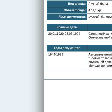
Вид фонда:
Личный фонд
Объем фонда:
47 ед. хр.
Язык документов:
русский, белору
Крайние даты
20.01.1920-28.05.1994
Степанов Иван 
Отечественной в
Годы документов
1944-1989
Авторизованный
"Боевые товари
служебной деяте
Молодечненском