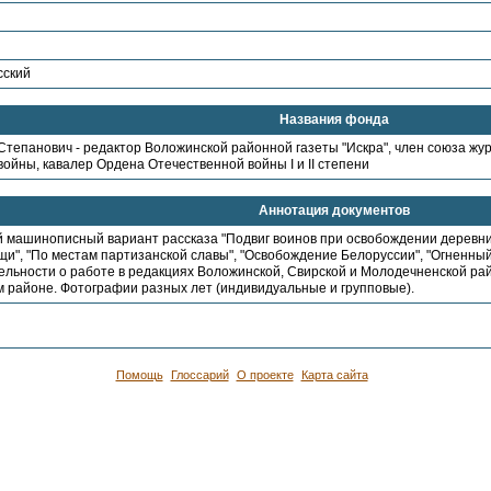
сский
Названия фонда
Степанович - редактор Воложинской районной газеты "Искра", член союза жу
ойны, кавалер Ордена Отечественной войны I и II степени
Аннотация документов
 машинописный вариант рассказа "Подвиг воинов при освобождении деревни 
щи", "По местам партизанской славы", "Освобождение Белоруссии", "Огненны
льности о работе в редакциях Воложинской, Свирской и Молодечненской рай
 районе. Фотографии разных лет (индивидуальные и групповые).
Помощь
Глоссарий
О проекте
Карта сайта