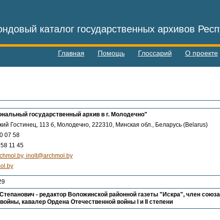
ндовый каталог государственных архивов Респ
Главная
Помощь
Глоссарий
О проекте
нальный государственный архив в г. Молодечно"
кий Гостинец, 113 б, Молодечно, 222310, Минская обл., Беларусь (Belarus)
0 07 58
58 11 45
chmol.by, inolt@archmol.by
ol.by
29
Степанович - редактор Воложинской районной газеты "Искра", член союз
войны, кавалер Ордена Отечественной войны I и II степени